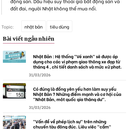
động sản. Dấu hiệu suy thoái giá bất động sản và
đất đai, người Nhật không thể mua nổi.
T
Topic:
nhật bản
tiêu dùng
ừ
k
Bài viết ngẫu nhiên
h
ó
a
Nhật Bản : Hệ thống "Vé xanh" sẽ được áp
dụng cho các vi phạm giao thông xe đạp từ
tháng 4 , chi tiết danh sách và mức xử phạt.
31/03/2026
Có đúng là đồng yên yếu hơn làm suy yếu
Nhật Bản ? Những điểm mạnh và cơ hội của
"Nhật Bản, một quốc gia thặng dư".
31/03/2026
"Vấn đề về phép lịch sự" trên những
chuyến tàu đông đúc. Liệu việc "cầm"