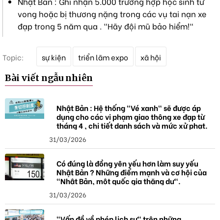
Nhật Bản : Ghi nhận 5.000 trường hợp học sinh tử
vong hoặc bị thương nặng trong các vụ tai nạn xe
đạp trong 5 năm qua . "Hãy đội mũ bảo hiểm!"
T
Topic:
sự kiện
triển lãm expo
xã hội
ừ
k
Bài viết ngẫu nhiên
h
ó
a
Nhật Bản : Hệ thống "Vé xanh" sẽ được áp
dụng cho các vi phạm giao thông xe đạp từ
tháng 4 , chi tiết danh sách và mức xử phạt.
31/03/2026
Có đúng là đồng yên yếu hơn làm suy yếu
Nhật Bản ? Những điểm mạnh và cơ hội của
"Nhật Bản, một quốc gia thặng dư".
31/03/2026
"Vấn đề về phép lịch sự" trên những