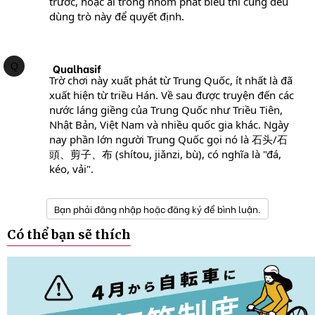
trước, hoặc ai trong nhóm phát biểu thì cũng đều
dùng trò này để quyết định.
Q
Qualhasif
Trờ chơi này xuất phát từ Trung Quốc, ít nhất là đã
xuất hiện từ triều Hán. Về sau được truyện đến các
nước láng giềng của Trung Quốc như Triều Tiên,
Nhật Bản, Việt Nam và nhiều quốc gia khác. Ngày
nay phần lớn người Trung Quốc gọi nó là 石头/石
頭、剪子、布 (shítou, jiǎnzi, bù), có nghĩa là "đá,
kéo, vải".
Bạn phải đăng nhập hoặc đăng ký để bình luận.
Có thể bạn sẽ thích