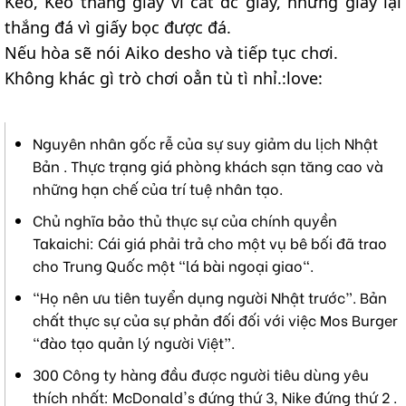
Kéo, Kéo thắng giấy vì cắt đc giấy, nhưng giấy lại
thắng đá vì giấy bọc được đá.
Nếu hòa sẽ nói Aiko desho và tiếp tục chơi.
Không khác gì trò chơi oẳn tù tì nhỉ.:love:
Nguyên nhân gốc rễ của sự suy giảm du lịch Nhật
Bản . Thực trạng giá phòng khách sạn tăng cao và
những hạn chế của trí tuệ nhân tạo.
Chủ nghĩa bảo thủ thực sự của chính quyền
Takaichi: Cái giá phải trả cho một vụ bê bối đã trao
cho Trung Quốc một "lá bài ngoại giao".
“Họ nên ưu tiên tuyển dụng người Nhật trước”. Bản
chất thực sự của sự phản đối đối với việc Mos Burger
“đào tạo quản lý người Việt”.
300 Công ty hàng đầu được người tiêu dùng yêu
thích nhất: McDonald's đứng thứ 3, Nike đứng thứ 2 .