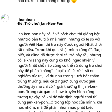
nào cả, rốt cuộc chẳng được gì
hamham
Ðề: Trò chơi Jan-Ken-Pon
Jan-ken-pon này có lẽ về cách chơi thì giống hệt
như trò oẳn tù tì ở nhà mình, nhưng có lẽ so với
người Việt Nam thì trò này được người Nhật chơi
rất nhiều. Trước khi qua Nhật mình cũng đã được
biết, và cũng đã được chơi cái trò này rồi, nhưng
có lẽ khi sang này cũng ko khỏi ngạc nhiên vì
người Nhật chỗ nào cũng có thể sử dụng trò chơi
này để phân "thắng" - "bại" (có lẽ trừ 1 số nơi
nghiêm túc ư?). Ví dụ như trong 1 trò bốc thăm
trúng thưởng, nếu cả 2 người cùng được giải
thưởng ấy mà chỉ có 1 giải thường thì jan-ken-
pon. Trong các game show truyền hình cũng
tương tự vậy, có khi để xác định người chơi thì
cũng jan-ken-pon...Ở trong lớp học của mình, khi
học nhóm, mà để phân nhóm nào phát biểu