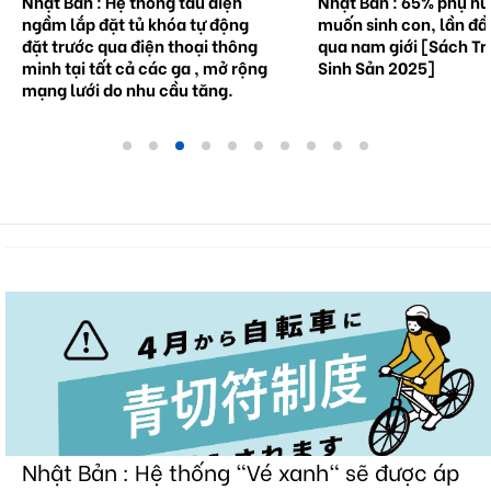
Nhật Bản : Hệ thống tàu điện
Nhật Bản : 65% phụ n
ngầm lắp đặt tủ khóa tự động
muốn sinh con, lần đầ
đặt trước qua điện thoại thông
qua nam giới [Sách Tr
minh tại tất cả các ga , mở rộng
Sinh Sản 2025]
mạng lưới do nhu cầu tăng.
Nhật Bản : Hệ thống "Vé xanh" sẽ được áp