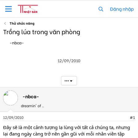
Đăng nhập
Thử chức năng
Trồng lúa trong văn phòng
T
N
-nbca-
h
g
r
à
e
y
12/09/2010
a
g
d
ử
s
i
t
•••
a
r
t
-nbca-
e
dreamin' of ..
r
12/09/2010
#1
Đây sẽ là một cảnh tượng lạ lùng với tất cả chúng ta, nhưng
lại đang ngày càng trở nên gần gũi với mỗi nhân viên tập