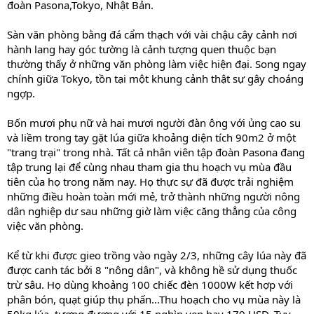
đoàn Pasona,Tokyo, Nhật Bản.
Sàn văn phòng bằng đá cẩm thạch với vài chậu cây cảnh nơi
hành lang hay góc tường là cảnh tượng quen thuộc bạn
thường thấy ở những văn phòng làm việc hiện đại. Song ngay
chính giữa Tokyo, tồn tại một khung cảnh thật sự gây choáng
ngợp.
Bốn mươi phụ nữ và hai mươi người đàn ông với ủng cao su
và liềm trong tay gặt lúa giữa khoảng diện tích 90m2 ở một
"trang trại" trong nhà. Tất cả nhân viên tập đoàn Pasona đang
tập trung lại để cùng nhau tham gia thu hoạch vụ mùa đầu
tiên của họ trong năm nay. Họ thực sự đã được trải nghiệm
những điều hoàn toàn mới mẻ, trở thành những người nông
dân nghiệp dư sau những giờ làm việc căng thẳng của công
việc văn phòng.
Kể từ khi được gieo trồng vào ngày 2/3, những cây lúa này đã
được canh tác bởi 8 "nông dân", và không hề sử dụng thuốc
trừ sâu. Họ dùng khoảng 100 chiếc đèn 1000W kết hợp với
phân bón, quạt giúp thụ phấn...Thu hoạch cho vụ mùa này là