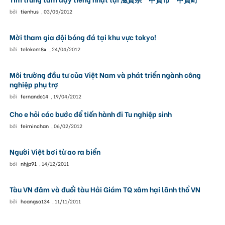
bởi
tienhus
,
03/05/2012
Mời tham gia đội bóng đá tại khu vực tokyo!
bởi
telekom8x
,
24/04/2012
Môi trường đầu tư của Việt Nam và phát triển ngành công
nghiệp phụ trợ
bởi
fernando14
,
19/04/2012
Cho e hỏi các bước để tiến hành đi Tu nghiệp sinh
bởi
feiminchan
,
06/02/2012
Người Việt bơi từ ao ra biển
bởi
nhjp91
,
14/12/2011
Tàu VN đâm và đuổi tàu Hải Giám TQ xâm hại lãnh thổ VN
bởi
hoangsa134
,
11/11/2011