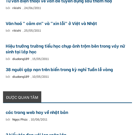
Tư vấn điện thoại về vấn đề tuyển dụng sau thảm hoạ
bởi
rikishi
,
24/06/2011
Văn hoá " cảm ơn" và "xin lỗi" ở Việt và Nhật
bởi
rikishi
,
25/05/2011
Hiệu trưởng trường tiểu học chụp ảnh trộm bên trong váy nữ
sinh tại lớp học
bởi
diudang189
,
15/05/2011
38 người gặp nạn trên biển trong kỳ nghỉ Tuần lễ vàng
bởi
diudang189
,
10/05/2011
ĐƯỢC QUAN TÂM
các trang web hay về nhật bản
bởi
Ngọc Phúc
,
10/08/2011
3 kiểu tóc đẹp với lọn xoăn lớn