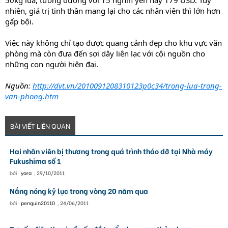
50kg lúa, tương đương với 15 nghìn yen hay 179 USD. Tuy
nhiên, giá trị tinh thần mang lại cho các nhân viên thì lớn hơn
gấp bội.
Việc này không chỉ tạo được quang cảnh đẹp cho khu vực văn
phòng mà còn đưa đến sợi dây liên lạc với cội nguồn cho
những con người hiện đại.
Nguồn:
http://dvt.vn/2010091208310123p0c34/trong-lua-trong-
van-phong.htm
BÀI VIẾT LIÊN QUAN
Hai nhân viên bị thương trong quá trình tháo dỡ tại Nhà máy
Fukushima số 1
bởi
yara
,
29/10/2011
Nắng nóng kỷ lục trong vòng 20 năm qua
bởi
penguin20110
,
24/06/2011