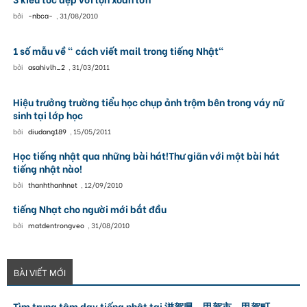
bởi
-nbca-
,
31/08/2010
1 số mẫu về " cách viết mail trong tiếng Nhật"
bởi
asahivlh_2
,
31/03/2011
Hiệu trưởng trường tiểu học chụp ảnh trộm bên trong váy nữ
sinh tại lớp học
bởi
diudang189
,
15/05/2011
Học tiếng nhật qua những bài hát!Thư giãn với một bài hát
tiếng nhật nào!
bởi
thanhthanhnet
,
12/09/2010
tiếng Nhạt cho người mới bắt đầu
bởi
matdentrongveo
,
31/08/2010
BÀI VIẾT MỚI
Tìm trung tâm dạy tiếng nhật tại 滋賀県 甲賀市 甲賀町