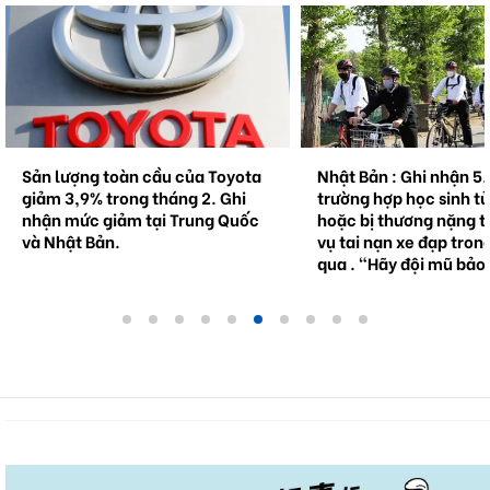
Nhật Bản : Ghi nhận 5.000
Nhật Bản : Dự toán ng
trường hợp học sinh tử vong
tạm thời được thông q
hoặc bị thương nặng trong các
ngày 30, lần đầu tiên 
vụ tai nạn xe đạp trong 5 năm
năm.
qua . "Hãy đội mũ bảo hiểm!"