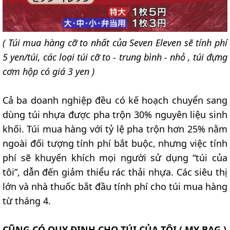
( Túi mua hàng cỡ to nhất của Seven Eleven sẽ tính phí
5 yen/túi, các loại túi cỡ to - trung bình - nhỏ , túi đựng
cơm hộp có giá 3 yen )
Cả ba doanh nghiệp đều có kế hoạch chuyển sang
dùng túi nhựa được pha trộn 30% nguyên liệu sinh
khối. Túi mua hàng với tỷ lệ pha trộn hơn 25% nằm
ngoài đối tượng tính phí bắt buộc, nhưng việc tính
phí sẽ khuyến khích mọi người sử dụng “túi của
tôi”, dẫn đến giảm thiểu rác thải nhựa. Các siêu thị
lớn và nhà thuốc bắt đầu tính phí cho túi mua hàng
từ tháng 4.
CŨNG CÓ QUY ĐỊNH CHO TÚI CỦA TÔI ( MY BAG )