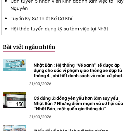
Cần tuyển 5 nhân viên kinh doanh làm việc tại Tây
Nguyên
Tuyển Kỹ Sư Thiết Kế Cơ Khí
Hội thảo tuyển dụng kỹ sư làm việc tại Nhật
Bài viết ngẫu nhiên
Nhật Bản : Hệ thống "Vé xanh" sẽ được áp
dụng cho các vi phạm giao thông xe đạp từ
tháng 4 , chi tiết danh sách và mức xử phạt.
31/03/2026
Có đúng là đồng yên yếu hơn làm suy yếu
Nhật Bản ? Những điểm mạnh và cơ hội của
"Nhật Bản, một quốc gia thặng dư".
31/03/2026
"Vấn đề về phép lịch sự" trên những