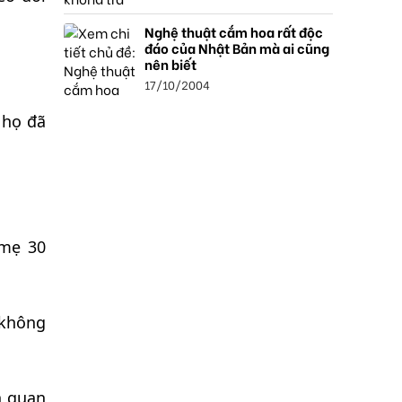
Nghệ thuật cắm hoa rất độc
đáo của Nhật Bản mà ai cũng
nên biết
17/10/2004
 họ đã
 mẹ 30
 không
n quan