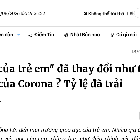
/08/2026 lúc 19:36:22
❌ Không thể tải thời tiết
ễn đàn
Điểm Tin
Nhật Bản học
Có gì mới
18/
của trẻ em" đã thay đổi như 
ủa Corona ? Tỷ lệ đã trải
.
ng lớn đến môi trường giáo dục của trẻ em. Nhiều gia 
g việc học của con, chẳng hạn như điều chỉnh việc đó