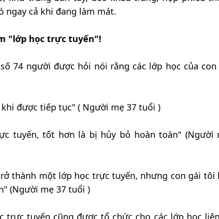
ó ngay cả khi đang làm mát.
ệm "lớp học trực tuyến"!
 số 74 người được hỏi nói rằng các lớp học của con
 khi được tiếp tục" ( Người mẹ 37 tuổi )
rực tuyến, tốt hơn là bị hủy bỏ hoàn toàn" (Người
trở thành một lớp học trực tuyến, nhưng con gái tôi
n" (Người mẹ 37 tuổi )
c trực tuyến cũng được tổ chức cho các lớp học liê