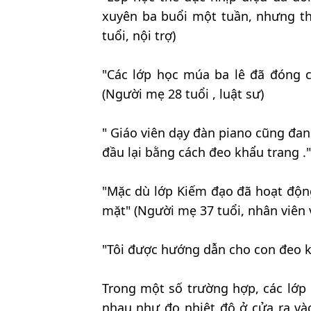
xuyên ba buổi một tuần, nhưng t
tuổi, nội trợ)
"Các lớp học múa ba lê đã đóng 
(Người mẹ 28 tuổi , luật sư)
" Giáo viên dạy đàn piano cũng đang
đầu lại bằng cách đeo khẩu trang ."
"Mặc dù lớp Kiếm đạo đã hoạt động
mặt" (Người mẹ 37 tuổi, nhân viên
"Tôi được hướng dẫn cho con đeo kh
Trong một số trường hợp, các lớp 
nhau như đo nhiệt độ ở cửa ra vào