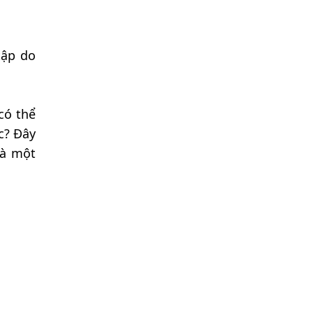
tập do
có thể
c? Đây
là một