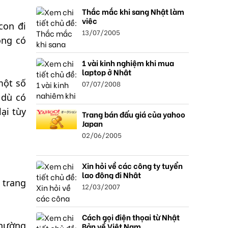
Thắc mắc khi sang Nhật làm
việc
con đi
13/07/2005
ông có
1 vài kinh nghiệm khi mua
laptop ở Nhật
một số
07/07/2008
 dù có
ại tùy
Trang bán đấu giá của yahoo
Japan
02/06/2005
"
Xin hỏi về các công ty tuyển
lao động đi Nhật
 trang
12/03/2007
Cách gọi điện thọai từ Nhật
thường
Bản về Việt Nam.