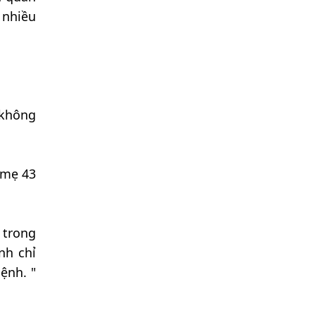
 nhiều
 không
 mẹ 43
 trong
nh chỉ
mệnh. "