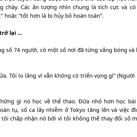
 chày. Các ấn tượng nhìn chung là tích cực và có
c" hoặc "tốt hơn là bị hủy bỏ hoàn toàn".
ở lại ...
ng số 74 người, có một số nơi đã từng vắng bóng và
a. Tôi lo lắng vì vẫn không có triển vọng gì" (Người
 những gì nó học về thể thao. Đứa nhỏ hơn học bài
àn tụ, số ca lây nhiễm ở Tokyo tăng lên và việc đì
ng tôi chấp nhận nó bởi vì tôi không thể thay đổi số 