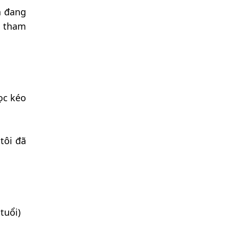
h đang
i tham
ọc kéo
tôi đã
tuổi)