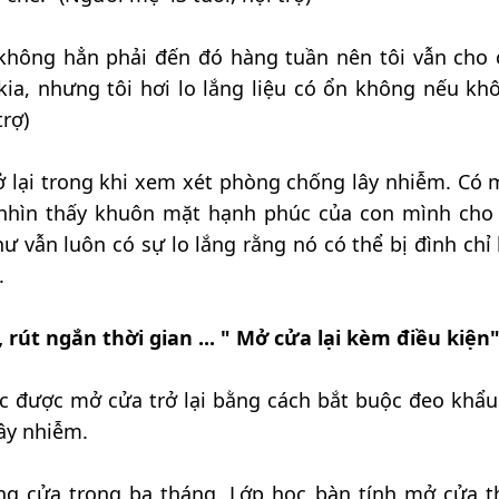
 không hẳn phải đến đó hàng tuần nên tôi vẫn cho 
 kia, nhưng tôi hơi lo lắng liệu có ổn không nếu kh
trợ)
 lại trong khi xem xét phòng chống lây nhiễm. Có 
 nhìn thấy khuôn mặt hạnh phúc của con mình cho
 vẫn luôn có sự lo lắng rằng nó có thể bị đình chỉ l
.
 rút ngắn thời gian ... " Mở cửa lại kèm điều kiện
c được mở cửa trở lại bằng cách bắt buộc đeo khẩu
ây nhiễm.
óng cửa trong ba tháng. Lớp học bàn tính mở cửa 