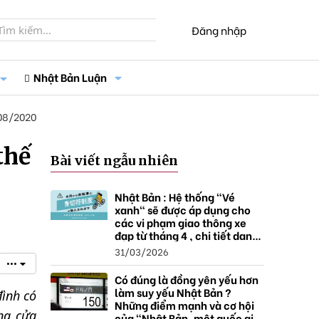
Đăng nhập
Nhật Bản Luận
08/2020
thế
Bài viết ngẫu nhiên
Nhật Bản : Hệ thống "Vé
xanh" sẽ được áp dụng cho
các vi phạm giao thông xe
đạp từ tháng 4 , chi tiết danh
sách và mức xử phạt.
31/03/2026
•••
Có đúng là đồng yên yếu hơn
làm suy yếu Nhật Bản ?
đình có
Những điểm mạnh và cơ hội
ng cửa
của "Nhật Bản, một quốc gia