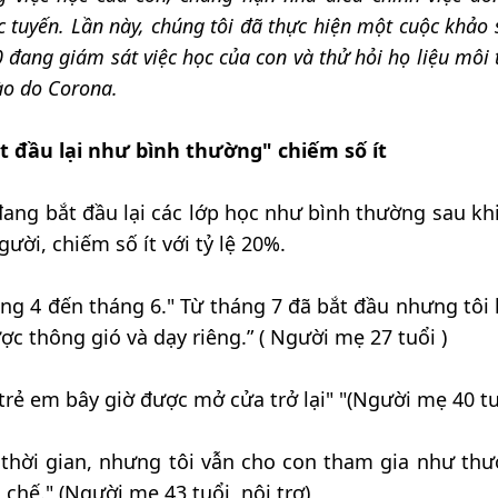
 tuyến. Lần này, chúng tôi đã thực hiện một cuộc khảo 
0 đang giám sát việc học của con và thử hỏi họ liệu môi
ào do Corona.
t đầu lại như bình thường" chiếm số ít
 đang bắt đầu lại các lớp học như bình thường sau kh
ười, chiếm số ít với tỷ lệ 20%.
áng 4 đến tháng 6." Từ tháng 7 đã bắt đầu nhưng tôi
ược thông gió và dạy riêng.” ( Người mẹ 27 tuổi )
o trẻ em bây giờ được mở cửa trở lại" "(Người mẹ 40 tu
thời gian, nhưng tôi vẫn cho con tham gia như thư
 chế." (Người mẹ 43 tuổi, nội trợ)