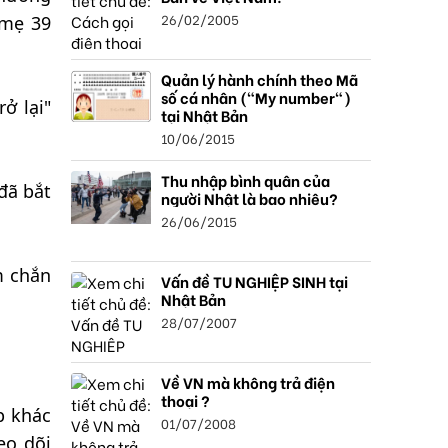
26/02/2005
 mẹ 39
Quản lý hành chính theo Mã
số cá nhân ("My number")
ở lại"
tại Nhật Bản
10/06/2015
Thu nhập bình quân của
đã bắt
người Nhật là bao nhiêu?
26/06/2015
m chắn
Vấn đề TU NGHIỆP SINH tại
Nhật Bản
28/07/2007
Về VN mà không trả điện
thoại ?
p khác
01/07/2008
eo dõi