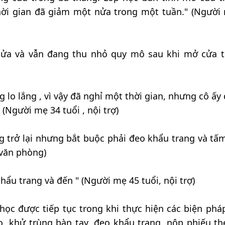
hời gian đã giảm một nửa trong một tuần." (Người
cửa và vẫn đang thu nhỏ quy mô sau khi mở cửa tr
 lo lắng , vì vậy đã nghỉ một thời gian, nhưng cô ấy 
 (Người mẹ 34 tuổi , nội trợ)
 trở lại nhưng bắt buộc phải đeo khẩu trang và tấ
 văn phòng)
ẩu trang và đến " (Người mẹ 45 tuổi, nội trợ)
học được tiếp tục trong khi thực hiện các biện phá
, khử trùng bàn tay, đeo khẩu trang, nộp phiếu th