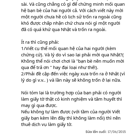
sài. Và cũng chẳng có gì để chứng minh mối quan
hệ bạn bè của hai người cả. Với cách viết này mời
một người chưa hề có lịch sử trốn ra ngoài cũng
khó được chấp nhận chứ chưa nói gì một người
đã có quá khứ qua Nhật và trốn ra ngoài.
Ít ra thì cũng phải:
1/Viết cụ thể mối quan hệ của hai người (kèm
chứng cứ). Và lý do vì sao lại phải mời qua Nhật?(
Không thể nói chơi chơi là "bạn bè nên muốn mời
qua để trả ơn " hay đại loại như thế!).
2/Phải đề cập đến việc ngày xưa trốn ra ở Nhật (vì
lý do gì v.v.. ) và lần này sẽ không trốn ở lại nữa.
Nói tóm lại là trường hợp của bạn phải có người
làm giấy tờ thật có kinh nghiệm và tâm huyết thì
may gì qua được.
Nếu không tự làm được (với tầm của người Viết
giấy bạn kèm lên đây thì không làm nổi) thì nên
thuê dịch vụ làm giấy tờ.
Sửa lần cuối:
17/06/2015