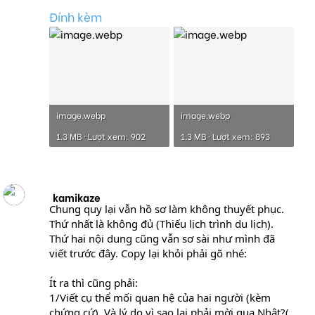
Đính kèm
image.webp
image.webp
1.3 MB · Lượt xem: 902
1.3 MB · Lượt xem: 893
kamikaze
Chung quy lại vẫn hồ sơ làm không thuyết phục.
Thứ nhất là không đủ (Thiếu lịch trình du lịch).
Thứ hai nội dung cũng vẫn sơ sài như mình đã
viết trước đây. Copy lại khỏi phải gõ nhé:
Ít ra thì cũng phải:
1/Viết cụ thể mối quan hệ của hai người (kèm
chứng cứ). Và lý do vì sao lại phải mời qua Nhật?(