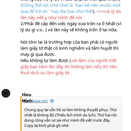
Không thể nói chơi chơi là "bạn bè nên muốn mời
qua để trả ơn " hay đại loại như thế!
).
<==cái lý do
lần này viết y như mình đã nói
2/Phải đề cập đến việc ngày xưa trốn ra ở Nhật (vì
lý do gì v.v.. ) và lần này sẽ không trốn ở lại nữa.
Nói tóm lại là trường hợp của bạn phải có người
làm giấy tờ thật có kinh nghiệm và tâm huyết thì
may gì qua được.
Nếu không tự làm được (
với tầm của người Viết
giấy bạn kèm lên đây thì không làm nổi) thì nên
thuê dịch vụ làm giấy tờ.
H
Hieu
Minh
kamikaze nói:
Chung quy lại vẫn hồ sơ làm không thuyết phục. Thứ
nhất là không đủ (Thiếu lịch trình du lịch). Thứ hai nội
dung cũng vẫn sơ sài như mình đã viết trước đây.
Copy lại khỏi phải gõ nhé: