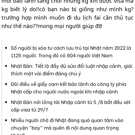
mời bảo lãnh sang chơi nhưng kg xin được visa mà
kg biết lý do!!có bạn nào bị giống như mình kg?
trường hợp mình muốn đi du lịch fai cần thủ tục
như thế nào??mong mọi người giúp đỡ
Số người bị xóa tư cách lưu trú tại Nhật năm 2022 là
1125 người. Trong đó có 804 người Việt Nam
Nhật Bản: Tiết lộ đầy đủ sửa đổi luật nhập cảnh, giải
thích một vài điểm đáng chú ý
Đôi điều về giấy cam kết bảo lãnh do công ty phía
Nhật cấp cho người nước ngoài khi nhập cảnh
Nhật Bản nới lỏng tái Nhập cảnh từ 5 /8 bắt đầu xét
cấp visa từ 29/7
Nhiều người chờ đi Nhật đang quá quan tâm vào
chuyện "bay" mà quên đi nội dung quan trọng
khác?