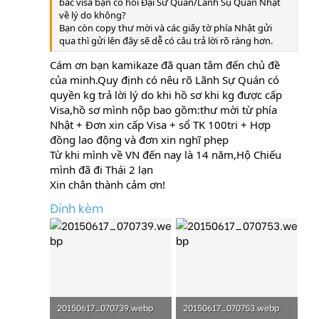
bác visa bạn có hỏi Đại Sứ Quán/Lãnh Sụ Quán Nhật
về lý do không?
Bạn còn copy thư mời và các giấy tờ phía Nhật gửi
qua thì gửi lên đây sẽ dễ có câu trả lời rõ ràng hơn.
Cám ơn bạn kamikaze đã quan tâm đến chủ đề
của minh.Quy định có nêu rõ Lãnh Sự Quán có
quyền kg trả lời lý do khi hồ sơ khi kg được cấp
Visa,hồ sơ mình nộp bao gồm:thư mời từ phía
Nhật + Đơn xin cấp Visa + sổ TK 100tri + Hợp
đồng lao động và đơn xin nghĩ phẹp
Từ khi mình về VN đến nay là 14 năm,Hộ Chiếu
mình đã đi Thái 2 lạn
Xin chân thành cảm ơn!
Đính kèm
20150617_070739.webp
20150617_070753.webp