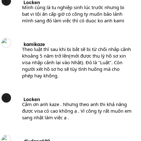
L
Locken
Nói tóm lại là trường hợp của bạn phải có người làm
Mình củng là tu nghiệp sinh lúc trước nhưng bi
giấy tờ thật có kinh nghiệm và tâm huyết thì may gì
bat vi tội ăn cấp giờ có công ty muốn bảo lảnh
qua được.
mình sang đó làm việc thì có duọc ko anh kami
Nếu không tự làm được (với tầm của người Viết giấy
bạn kèm lên đây thì không làm nổi) thì nên thuê dịch
vụ làm giấy tờ.
kamikaze
Theo luật thì sau khi bị bắt sẽ bị từ chối nhâp cảnh
khoảng 5 năm trở lên(mới được thụ lý hồ sơ xin
visa nhập cảnh lại vào Nhật). Đó là "Luật". Còn
người xét hồ sơ họ sẽ tùy tình huống mà cho
phép hay không.
L
Locken
Cảm ơn anh kaze . Nhưng theo anh thi khả năng
được visa có cao không ạ . Vì công ty rất muốn em
sang nhật làm việc ạ .
diudang189