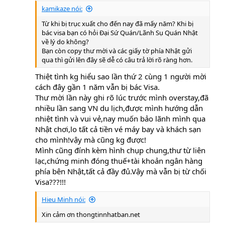
kamikaze nói:
Từ khi bị trục xuất cho đến nay đã mấy năm? Khi bị
bác visa bạn có hỏi Đại Sứ Quán/Lãnh Sụ Quán Nhật
về lý do không?
Bạn còn copy thư mời và các giấy tờ phía Nhật gửi
qua thì gửi lên đây sẽ dễ có câu trả lời rõ ràng hơn.
Thiệt tình kg hiểu sao lần thứ 2 cùng 1 người mời
cách đây gần 1 năm vẫn bị bác Visa.
Thư mời lần này ghi rõ lúc trước mình overstay,đã
nhiều lần sang VN du lịch,được mình hướng dẫn
nhiệt tình và vui vẻ,nay muốn bảo lãnh mình qua
Nhật chơi,lo tất cả tiền vé máy bay và khách sạn
cho mình!vậy mà cũng kg được!
Mình cũng đính kèm hình chụp chung,thư từ liên
lạc,chứng minh đóng thuế+tài khoản ngân hàng
phía bên Nhật,tất cả đầy đủ.Vậy mà vẫn bị từ chối
Visa???!!!
Hieu Minh nói:
Xin cảm ơn thongtinnhatban.net