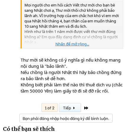
Mọi người cho em hỏi cách Viết thư mời cho bạn bè
sang Nhật chơi ạ, Thư mời thôi chứ không phải bảo
lãnh ah. VÌ trường hợp của em chắc hơi khó vì em mới
qua Nhật hồi tháng 4, bạn thân của em muốn tháng
10 sang Nhật thăm em và đi du lich.
Hình như là trên 1 năm mới được viết thư mời đúng
không a? Em qua đây dạng định cư vì chồng là người
Nhật ạ
Nhấn để mở rộng...
Em cám ơn các anh chị!
Thư mời sẽ không có ý nghĩa gì nếu không mang
nội dung là "bảo lãnh".
Nếu chồng là người Nhật thì hãy bảo chồng đứng
ra bảo lãnh sẽ dễ hơn.
Không biết phải làm thế nào thì thuê dịch vụ (chắc
tầm 50000 Yên) làm giấy tờ đi sẽ đỡ rắc rối.
Last
1 of 2
Tiếp
Bạn phải đăng nhập hoặc đăng ký để bình luận.
Có thể bạn sẽ thích