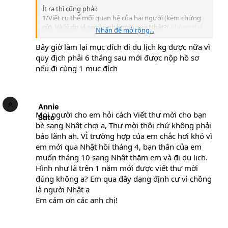
Ít ra thì cũng phải:
1/Viết cụ thể mối quan hệ của hai người (kèm chứng
cứ). Và lý do vì sao lại phải mời qua Nhật?(
Không thể
Nhấn để mở rộng...
nói chơi chơi là "bạn bè nên muốn mời qua để trả ơn "
hay đại loại như thế!
).
<==cái lý do lần này viết y như
Bây giờ làm lại mục đích đi du lịch kg được nữa vì
mình đã nói
quy địch phải 6 tháng sau mới được nộp hồ sơ
2/Phải đề cập đến việc ngày xưa trốn ra ở Nhật (vì lý
nếu đi cùng 1 mục đích
do gì v.v.. ) và lần này sẽ không trốn ở lại nữa.
Nói tóm lại là trường hợp của bạn phải có người làm
giấy tờ thật có kinh nghiệm và tâm huyết thì may gì
A
Annie
qua được.
Mọi người cho em hỏi cách Viết thư mời cho bạn
Sato
Nếu không tự làm được (
với tầm của người Viết giấy
bè sang Nhật chơi ạ, Thư mời thôi chứ không phải
bạn kèm lên đây thì không làm nổi) thì nên thuê dịch
bảo lãnh ah. VÌ trường hợp của em chắc hơi khó vì
vụ làm giấy tờ.
em mới qua Nhật hồi tháng 4, bạn thân của em
muốn tháng 10 sang Nhật thăm em và đi du lich.
Hình như là trên 1 năm mới được viết thư mời
đúng không a? Em qua đây dạng định cư vì chồng
là người Nhật ạ
Em cám ơn các anh chị!