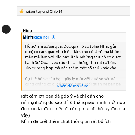
R
haibantay
and
Chibi14
e
a
c
H
Hieu
t
i
Minh
kamikaze nói:
o
n
Hồ sơ làm sơ sài quá. Đọc qua hồ sơ (phía Nhật gửi
s
qua) có cảm giác như kiểu "làm cho có làm" mà không
:
mặn mà lắm với việc bảo lãnh. Những thứ hồ sơ được
Lãnh Sự Quán yêu cầu chỉ là những thứ rất cơ bản.
Tùy trường hợp mà nên thêm một số thứ khác vào.
Cụ thể hồ sơ của bạn giấy lý mời viết quá sơ sài. Và
cũng chẳng có gì để chứng minh mối quan hệ bạn bè
Nhấn để mở rộng...
của hai người cả. Với cách viết này mời một người
chưa hề có lịch sử trốn ra ngoài cũng khó được chấp
Rất cám ơn bạn đã góp ý và chỉ dẫn cho
nhận chứ chưa nói gì một người đã có quá khứ qua
mình,nhưng dù sao thì 6 tháng sau mình mới nộp
Nhật và trốn ra ngoài.
đơn xin lại được nếu đi cùng mục đích(quy định là
vậy)
Ít ra thì cũng phải:
Mình đã biết thêm chút thông tin rất bổ ích
1/Viết cụ thể mối quan hệ của hai người (kèm chứng
cứ). Và lý do vì sao lại phải mời qua Nhật?( Không thể
nói chơi chơi là "bạn bè nên muốn mời qua để trả ơn "