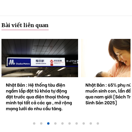
Bài viết liên quan
Nhật Bản : 65% phụ nữ không
Natto trở thành hiện 
muốn sinh con, lần đầu tiên vượt
cầu . Bối cảnh và triể
qua nam giới [Sách Trắng về
tương lai.
Sinh Sản 2025]