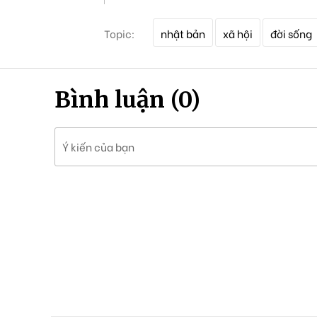
T
Topic:
nhật bản
xã hội
đời sống
ừ
k
h
ó
Bình luận (0)
a
Ý kiến của bạn