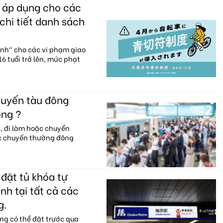
c áp dụng cho các
chi tiết danh sách
anh" cho các vi phạm giao
6 tuổi trở lên, mức phạt
huyến tàu đông
ông ?
c, đi làm hoặc chuyển
ác chuyến thường đông
đặt tủ khóa tự
nh tại tất cả các
g.
ng có thể đặt trước qua