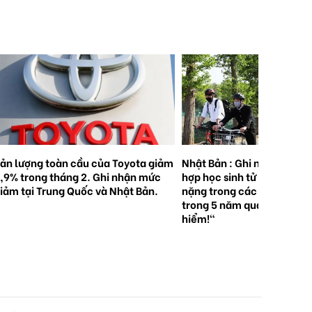
ản lượng toàn cầu của Toyota giảm
Nhật Bản : Ghi nhận 5.000
,9% trong tháng 2. Ghi nhận mức
hợp học sinh tử vong hoặc
iảm tại Trung Quốc và Nhật Bản.
nặng trong các vụ tai nạn 
trong 5 năm qua . "Hãy độ
hiểm!"