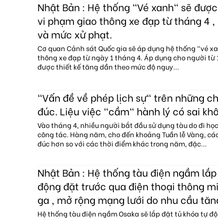
Nhật Bản : Hệ thống "Vé xanh" sẽ đượ
vi phạm giao thông xe đạp từ tháng 4 , 
và mức xử phạt.
Cơ quan Cảnh sát Quốc gia sẽ áp dụng hệ thống "vé x
thông xe đạp từ ngày 1 tháng 4. Áp dụng cho người từ 1
được thiết kế tăng dần theo mức độ nguy...
"Vấn đề về phép lịch sự" trên những c
đúc. Liệu việc "cầm" hành lý có sai kh
Vào tháng 4, nhiều người bắt đầu sử dụng tàu do đi họ
công tác. Hàng năm, cho đến khoảng Tuần lễ Vàng, c
đúc hơn so với các thời điểm khác trong năm, đặc...
Nhật Bản : Hệ thống tàu điện ngầm lắp 
động đặt trước qua điện thoại thông mi
ga , mở rộng mạng lưới do nhu cầu tăn
Hệ thống tàu điện ngầm Osaka sẽ lắp đặt tủ khóa tự độ