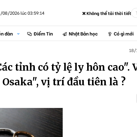
/08/2026 lúc 03:59:14
❌ Không thể tải thời tiết
ễn đàn
Điểm Tin
Nhật Bản học
Có gì mới
18/
c tỉnh có tỷ lệ ly hôn cao". 
 Osaka", vị trí đầu tiên là ?