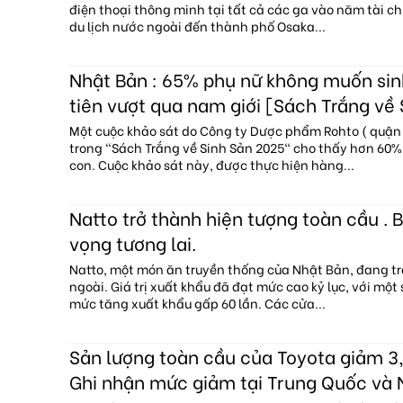
điện thoại thông minh tại tất cả các ga vào năm tài c
du lịch nước ngoài đến thành phố Osaka...
Nhật Bản : 65% phụ nữ không muốn sin
tiên vượt qua nam giới [Sách Trắng về
Một cuộc khảo sát do Công ty Dược phẩm Rohto ( quận 
trong "Sách Trắng về Sinh Sản 2025" cho thấy hơn 60
con. Cuộc khảo sát này, được thực hiện hàng...
Natto trở thành hiện tượng toàn cầu . B
vọng tương lai.
Natto, một món ăn truyền thống của Nhật Bản, đang tr
ngoài. Giá trị xuất khẩu đã đạt mức cao kỷ lục, với một
mức tăng xuất khẩu gấp 60 lần. Các cửa...
Sản lượng toàn cầu của Toyota giảm 3,
Ghi nhận mức giảm tại Trung Quốc và 