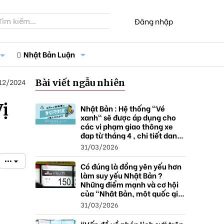
Đăng nhập
Nhật Bản Luận
12/2024
Bài viết ngẫu nhiên
Vị
Nhật Bản : Hệ thống "Vé
xanh" sẽ được áp dụng cho
các vi phạm giao thông xe
đạp từ tháng 4 , chi tiết danh
sách và mức xử phạt.
31/03/2026
•••
Có đúng là đồng yên yếu hơn
làm suy yếu Nhật Bản ?
Những điểm mạnh và cơ hội
của "Nhật Bản, một quốc gia
thặng dư".
31/03/2026