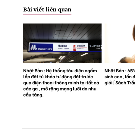
Bài viết liên quan
rên những
Nhật Bản : Hệ thống tàu điện ngầm
Nhật Bản : 65
việc
lắp đặt tủ khóa tự động đặt trước
sinh con, lần 
 ?
qua điện thoại thông minh tại tất cả
giới [Sách Tr
các ga , mở rộng mạng lưới do nhu
cầu tăng.