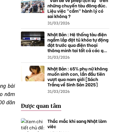
"Vấn đề về phép lịch sự" trên
những chuyến tàu đông đúc.
Liệu việc "cầm" hành lý có
sai không ?
31/03/2026
Nhật Bản : Hệ thống tàu điện
ngầm lắp đặt tủ khóa tự động
đặt trước qua điện thoại
thông minh tại tất cả các ga ,
mở rộng mạng lưới do nhu
31/03/2026
cầu tăng.
Nhật Bản : 65% phụ nữ không
muốn sinh con, lần đầu tiên
vượt qua nam giới [Sách
Trắng về Sinh Sản 2025]
ong bài
31/03/2026
vào năm
000 dân
Được quan tâm
Thắc mắc khi sang Nhật làm
việc