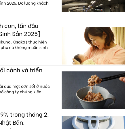
hính 2026. Do lượng khách
h con, lần đầu
 Sinh Sản 2025]
Ikuno , Osaka) thực hiện
% phụ nữ không muốn sinh
ối cảnh và triển
ải qua một cơn sốt ở nước
 số công ty chứng kiến
9% trong tháng 2.
Nhật Bản.