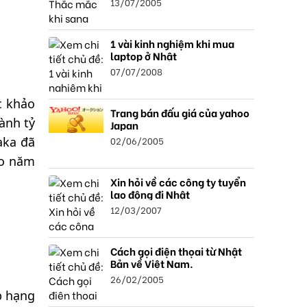
13/07/2005
1 vài kinh nghiệm khi mua
laptop ở Nhật
07/07/2008
c khảo
Trang bán đấu giá của yahoo
ành tỷ
Japan
02/06/2005
aka đã
ào năm
Xin hỏi về các công ty tuyển
lao động đi Nhật
12/03/2007
Cách gọi điện thọai từ Nhật
Bản về Việt Nam.
26/02/2005
p hạng