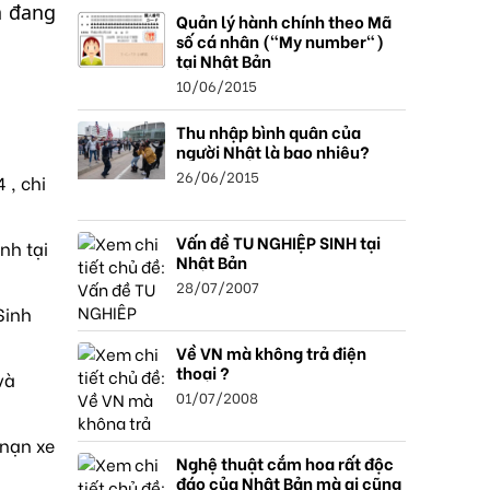
n đang
Quản lý hành chính theo Mã
số cá nhân ("My number")
tại Nhật Bản
10/06/2015
Thu nhập bình quân của
người Nhật là bao nhiêu?
26/06/2015
 , chi
Vấn đề TU NGHIỆP SINH tại
nh tại
Nhật Bản
28/07/2007
Sinh
Về VN mà không trả điện
thoại ?
và
01/07/2008
 nạn xe
Nghệ thuật cắm hoa rất độc
đáo của Nhật Bản mà ai cũng