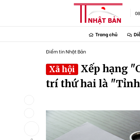
08
Trang chủ
Di
Điểm tin Nhật Bản
Xếp hạng "Cá
Xã hội
trí thứ hai là "Tỉnh
0