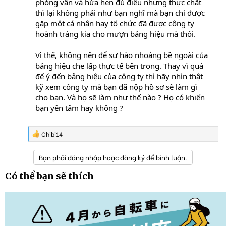
phỏng vấn và hứa hẹn đủ điều nhưng thực chất
thì lại không phải như bạn nghĩ mà bạn chỉ được
gặp một cá nhân hay tổ chức đã được công ty
hoành tráng kia cho mượn bảng hiệu mà thôi.
Vì thế, không nên để sự hào nhoáng bề ngoài của
bảng hiệu che lấp thực tế bên trong. Thay vì quá
để ý đến bảng hiệu của công ty thì hãy nhìn thật
kỹ xem công ty mà bạn đã nộp hồ sơ sẽ làm gì
cho bạn. Và họ sẽ làm như thế nào ? Họ có khiến
bạn yên tâm hay không ?
R
Chibi14
e
a
Bạn phải đăng nhập hoặc đăng ký để bình luận.
c
t
i
Có thể bạn sẽ thích
o
n
s
: