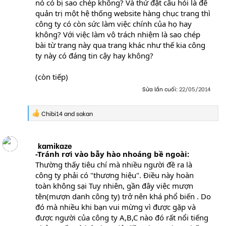
nó có bị sao chép không? Và thử đặt câu hỏi là để
quản trị một hệ thống website hàng chục trang thì
công ty có còn sức làm việc chính của họ hay
không? Với việc làm vô trách nhiệm là sao chép
bài từ trang này qua trang khác như thế kia công
ty này có đáng tin cậy hay không?
(còn tiếp)
Sửa lần cuối:
22/05/2014
R
Chibi14
and
sakan
e
a
c
kamikaze
t
i
-Tránh rơi vào bẫy hào nhoáng bề ngoài:
o
Thường thấy tiêu chí mà nhiều người đề ra là
n
công ty phải có "thương hiệu". Điều này hoàn
s
toàn không sại Tuy nhiên, gần đây việc mượn
:
tên(mượn danh công ty) trở nên khá phổ biến . Do
đó mà nhiều khi bạn vui mừng vì được gặp và
được người của công ty A,B,C nào đó rất nổi tiếng