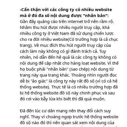
-Cẩn thận với các công ty có nhiều website
mà ở đó đa số nội dung được "nhân bản":
Gần đây quảng cáo trên internet trở nên rầm rộ.
Nhằm thu hút được nhiều người truy cập, khá
nhiều công ty ở Việt Nam đã sử dụng chiến lược
cho ra đời nhiều website(Có trường hợp là cả chục
trang). Về mục đích thu hút người truy cập của
cách làm này không có gì đánh trách cả. Tuy
nhiên, nó dẫn đến hệ quả là các công ty không có
nội dung để cập nhật cho hàng loạt website. Vì thế
họ buộc phải "nhân bản" (sao chép) nội dung từ
trang này qua trang khác. Thoáng nhìn người đọc
dễ bị "ảo giác" là công ty này rất đồ sộ (vì có cả hệ
thống website). Thực tế là có nhiều trường hợp đã
bị hệ thống website đồ sộ này chinh phục và sau
đó rơi vào bẫy lừa khi biết thì đã quá muộn.
Đã đến lúc cư dân mạng nên thay đổi cách suy
nghĩ. Thay vì choáng ngợp trước hệ thống website
đồ sộ nào đó thì nên quan sát xem nội dung của