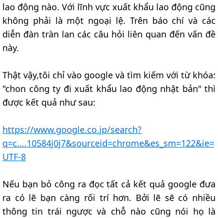
lao động nào. Với lĩnh vực xuất khẩu lao động cũng
không phải là một ngoại lệ. Trên báo chí và các
diễn đàn tràn lan các câu hỏi liên quan đến vấn đề
này.
Thật vậy,tôi chỉ vào google và tìm kiếm với từ khóa:
"chon công ty đi xuất khẩu lao động nhật bản" thì
được kết quả như sau:
https://www.google.co.jp/search?
q=c....10584j0j7&sourceid=chrome&es_sm=122&ie=
UTF-8
Nếu bạn bỏ công ra đọc tất cả kết quả google đưa
ra có lẽ bạn càng rối trí hơn. Bởi lẽ sẽ có nhiều
thông tin trái ngược và chỗ nào cũng nói họ là