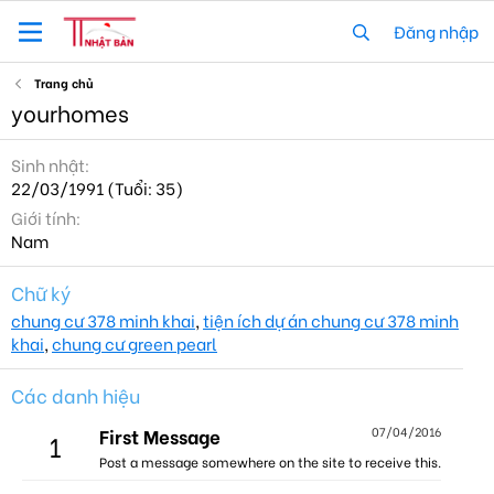
Đăng nhập
Trang chủ
yourhomes
Sinh nhật
22/03/1991 (Tuổi: 35)
Giới tính
Nam
Chữ ký
chung cư 378 minh khai
,
tiện ích dự án chung cư 378 minh
khai
,
chung cư green pearl
Các danh hiệu
First Message
07/04/2016
1
Post a message somewhere on the site to receive this.