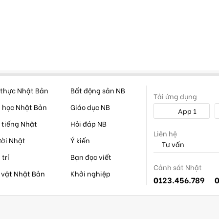
thực Nhật Bản
Bất động sản NB
Tải ứng dụng
 học Nhật Bản
Giáo dục NB
App 1
 tiếng Nhật
Hỏi đáp NB
Liên hệ
ời Nhật
Ý kiến
Tư vấn
 trí
Bạn đọc viết
Cảnh sát Nhật
 vặt Nhật Bản
Khởi nghiệp
0123.456.789
0