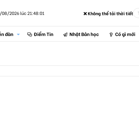
/08/2026 lúc 21:48:01
❌ Không thể tải thời tiết
ễn đàn
Điểm Tin
Nhật Bản học
Có gì mới