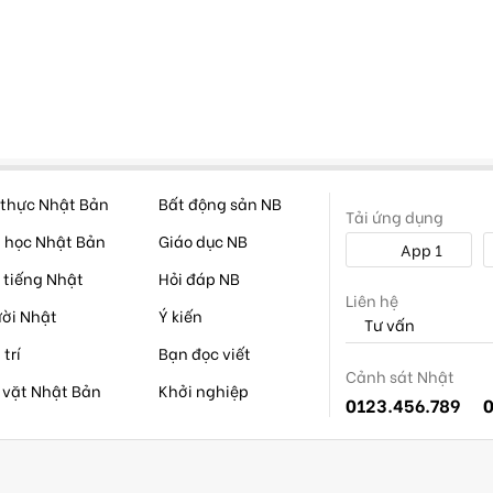
thực Nhật Bản
Bất động sản NB
Tải ứng dụng
 học Nhật Bản
Giáo dục NB
App 1
 tiếng Nhật
Hỏi đáp NB
Liên hệ
ời Nhật
Ý kiến
Tư vấn
 trí
Bạn đọc viết
Cảnh sát Nhật
 vặt Nhật Bản
Khởi nghiệp
0123.456.789
0