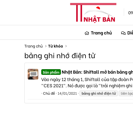
09
Trang chủ
Di
Trang chủ
Từ khóa
bảng ghi nhớ điện tử
Nhật Bản: Shiftall mở bán bảng ghi
Sản phẩm
Vào ngày 12 tháng 1, Shiftall của tập đoàn 
"CES 2021". Nó được gọi là "trải nghiệm ghi 
Chủ đề
14/01/2021
bảng
ghi
nhớ
điện
tử
liên lạ