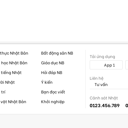
thực Nhật Bản
Bất động sản NB
Tải ứng dụng
 học Nhật Bản
Giáo dục NB
App 1
 tiếng Nhật
Hỏi đáp NB
Liên hệ
ời Nhật
Ý kiến
Tư vấn
 trí
Bạn đọc viết
Cảnh sát Nhật
 vặt Nhật Bản
Khởi nghiệp
0123.456.789
0