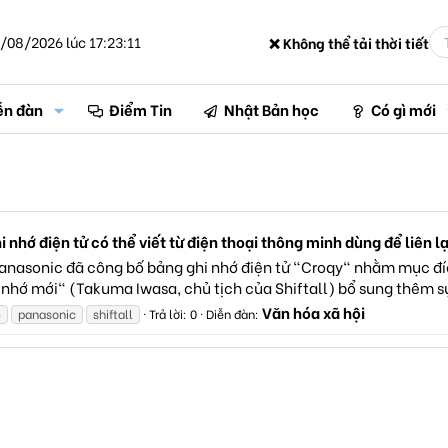
/08/2026 lúc 17:23:11
❌ Không thể tải thời tiết
ễn đàn
Điểm Tin
Nhật Bản học
Có gì mới
 nhớ điện tử có thể viết từ điện thoại thông minh dùng để liên lạ
Panasonic đã công bố bảng ghi nhớ điện tử "Croqy" nhằm mục đích
nhớ mới" (Takuma Iwasa, chủ tịch của Shiftall) bổ sung thêm sự t
Văn hóa xã hội
c
panasonic
shiftall
Trả lời: 0
Diễn đàn: