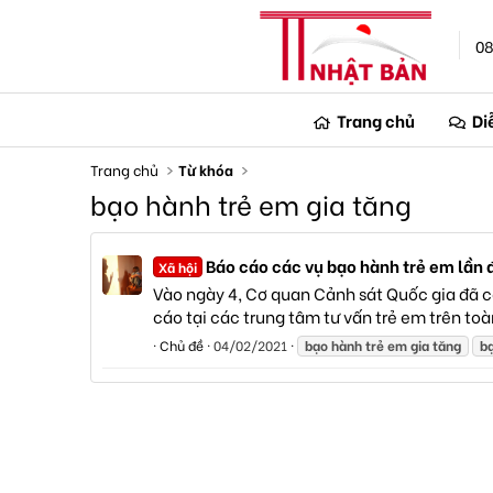
08
Trang chủ
Di
Trang chủ
Từ khóa
bạo hành trẻ em gia tăng
Báo cáo các vụ bạo hành trẻ em lần đầ
Xã hội
Vào ngày 4, Cơ quan Cảnh sát Quốc gia đã cô
cáo tại các trung tâm tư vấn trẻ em trên toà
Chủ đề
04/02/2021
bạo
hành
trẻ
em
gia
tăng
b