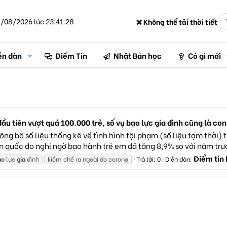
/08/2026 lúc 23:41:28
❌ Không thể tải thời tiết
ễn đàn
Điểm Tin
Nhật Bản học
Có gì mới
u tiên vượt quá 100.000 trẻ, số vụ bạo lực gia đình cũng là con 
ng bố số liệu thống kê về tình hình tội phạm (số liệu tạm thời) 
n quốc do nghi ngờ bạo hành trẻ em đã tăng 8,9% so với năm trước
Điểm tin
ạo
lực
gia
đình
kiềm chế ra ngoài do corona
Trả lời: 0
Diễn đàn: