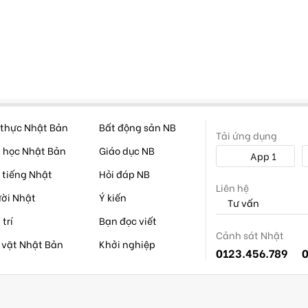
thực Nhật Bản
Bất động sản NB
Tải ứng dụng
 học Nhật Bản
Giáo dục NB
App 1
 tiếng Nhật
Hỏi đáp NB
Liên hệ
ời Nhật
Ý kiến
Tư vấn
 trí
Bạn đọc viết
Cảnh sát Nhật
 vặt Nhật Bản
Khởi nghiệp
0123.456.789
0