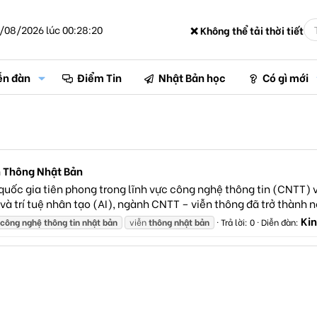
/08/2026 lúc 00:28:20
❌ Không thể tải thời tiết
ễn đàn
Điểm Tin
Nhật Bản học
Có gì mới
n Thông Nhật Bản
uốc gia tiên phong trong lĩnh vực công nghệ thông tin (CNTT) v
G và trí tuệ nhân tạo (AI), ngành CNTT – viễn thông đã trở thành 
Kin
công
nghệ
thông
tin
nhật
bản
viễn
thông
nhật
bản
Trả lời: 0
Diễn đàn: