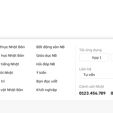
thực Nhật Bản
Bất động sản NB
Tải ứng dụng
 học Nhật Bản
Giáo dục NB
App 1
 tiếng Nhật
Hỏi đáp NB
Liên hệ
ời Nhật
Ý kiến
Tư vấn
 trí
Bạn đọc viết
Cảnh sát Nhật
 vặt Nhật Bản
Khởi nghiệp
0123.456.789
0