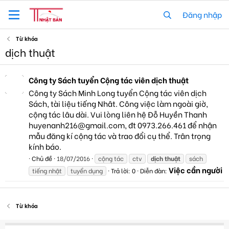
Đăng nhập
Từ khóa
dịch thuật
Công ty Sách tuyển Cộng tác viên dịch thuật
Công ty Sách Minh Long tuyển Cộng tác viên dịch
Sách, tài liệu tiếng Nhât. Công việc làm ngoài giờ,
cộng tác lâu dài. Vui lòng liên hệ Đỗ Huyền Thanh
huyenanh216@gmail.com
, đt 0973.266.461 để nhận
mẫu đăng kí cộng tác và trao đổi cụ thể. Trân trọng
kính báo.
Chủ đề
18/07/2016
cộng tác
ctv
dịch
thuật
sách
Việc cần người
tiếng nhật
tuyển dụng
Trả lời: 0
Diễn đàn:
Từ khóa