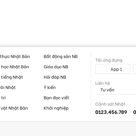
thực Nhật Bản
Bất động sản NB
Tải ứng dụng
 học Nhật Bản
Giáo dục NB
App 1
 tiếng Nhật
Hỏi đáp NB
Liên hệ
ời Nhật
Ý kiến
Tư vấn
 trí
Bạn đọc viết
Cảnh sát Nhật
 vặt Nhật Bản
Khởi nghiệp
0123.456.789
0