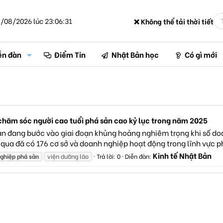
/08/2026 lúc 23:06:31
❌ Không thể tải thời tiết
ễn đàn
Điểm Tin
Nhật Bản học
Có gì mới
chăm sóc người cao tuổi phá sản cao kỷ lục trong năm 2025
n đang bước vào giai đoạn khủng hoảng nghiêm trọng khi số doa
qua đã có 176 cơ sở và doanh nghiệp hoạt động trong lĩnh vực ph
Kinh tế Nhật Bản
ghiệp
phá
sản
viện dưỡng lão
Trả lời: 0
Diễn đàn: