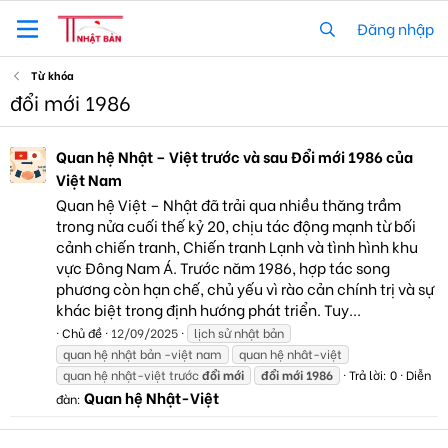
Đăng nhập
Từ khóa
đổi mới 1986
Quan hệ Nhật – Việt trước và sau Đổi mới 1986 của
Việt Nam
Quan hệ Việt – Nhật đã trải qua nhiều thăng trầm
trong nửa cuối thế kỷ 20, chịu tác động mạnh từ bối
cảnh chiến tranh, Chiến tranh Lạnh và tình hình khu
vực Đông Nam Á. Trước năm 1986, hợp tác song
phương còn hạn chế, chủ yếu vì rào cản chính trị và sự
khác biệt trong định hướng phát triển. Tuy...
Chủ đề
12/09/2025
lịch sử nhật bản
quan hệ nhật bản -việt nam
quan hệ nhât-việt
quan hệ nhật-việt trước
đổi
mới
đổi
mới
1986
Trả lời: 0
Diễn
Quan hệ Nhật-Việt
đàn: