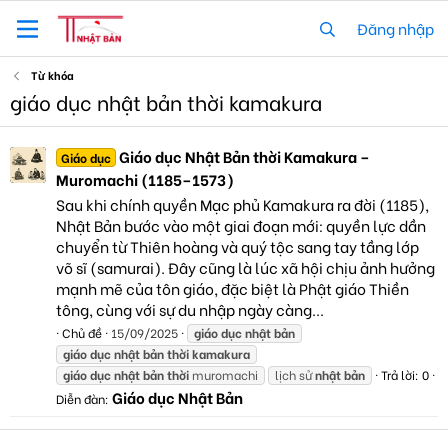
Đăng nhập
Từ khóa
giáo dục nhật bản thời kamakura
Giáo dục Nhật Bản thời Kamakura –
Giáo dục
Muromachi (1185–1573)
Sau khi chính quyền Mạc phủ Kamakura ra đời (1185),
Nhật Bản bước vào một giai đoạn mới: quyền lực dần
chuyển từ Thiên hoàng và quý tộc sang tay tầng lớp
võ sĩ (samurai). Đây cũng là lúc xã hội chịu ảnh hưởng
mạnh mẽ của tôn giáo, đặc biệt là Phật giáo Thiền
tông, cùng với sự du nhập ngày càng...
Chủ đề
15/09/2025
giáo
dục
nhật
bản
giáo
dục
nhật
bản
thời
kamakura
giáo
dục
nhật
bản
thời
muromachi
lịch sử
nhật
bản
Trả lời: 0
Giáo dục Nhật Bản
Diễn đàn: