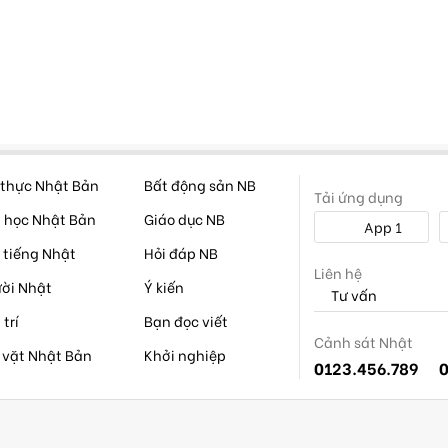
thực Nhật Bản
Bất động sản NB
Tải ứng dụng
 học Nhật Bản
Giáo dục NB
App 1
 tiếng Nhật
Hỏi đáp NB
Liên hệ
ời Nhật
Ý kiến
Tư vấn
 trí
Bạn đọc viết
Cảnh sát Nhật
 vặt Nhật Bản
Khởi nghiệp
0123.456.789
0