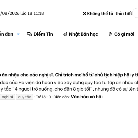
/08/2026 lúc 18:11:18
❌ Không thể tải thời tiết
ễn đàn
Điểm Tin
Nhật Bản học
Có gì mới
ăn nhậu cho các nghị sĩ. Chỉ trích mơ hồ từ chủ tịch hiệp hội y t
 đạo của Hạ viện đã hoãn việc xây dựng quy tắc tụ tập ăn nhậu ch
tắc "4 người trở xuống, cho đến 8 giờ tối", nhưng đã có sự lên ti
Văn hóa xã hội
nghị sĩ
quy tắc
Trả lời: 0
Diễn đàn: