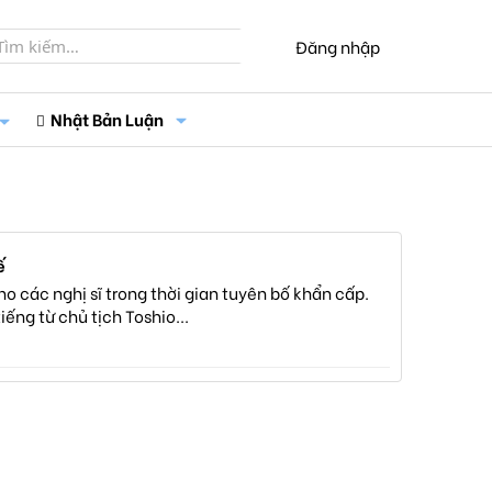
Đăng nhập
Nhật Bản Luận
ế
o các nghị sĩ trong thời gian tuyên bố khẩn cấp.
ếng từ chủ tịch Toshio...