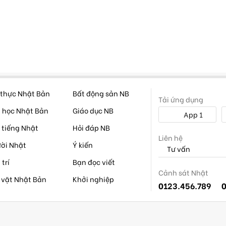
thực Nhật Bản
Bất động sản NB
Tải ứng dụng
 học Nhật Bản
Giáo dục NB
App 1
 tiếng Nhật
Hỏi đáp NB
Liên hệ
ời Nhật
Ý kiến
Tư vấn
 trí
Bạn đọc viết
Cảnh sát Nhật
 vặt Nhật Bản
Khởi nghiệp
0123.456.789
0