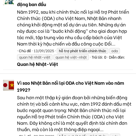
động ban đầu
Năm 1992, sau khi chính thức nối lại Hỗ trợ Phát triển
Chính thức (ODA) cho Việt Nam, Nhật Bản nhanh
chóng khởi động một số dự án ưu tiên. Những dự án
này được coi là “bước khởi động” cho giai đoạn hợp
tác mới, tập trung vào nhu cầu cấp bách của Việt
Nam thời kỳ hậu chiến và đầu công cuộc Đổi...
Chủ đề
13/09/2025
hỗ
trợ
phát
triển
chính
thức
oda
quan hệ nhât-việt
quan hệ việt-nhật
Trả lời: 0
Diễn đàn:
Quan hệ Nhật-Việt
Vì sao Nhật Bản nối lại ODA cho Việt Nam vào năm
1992?
Sau hơn một thập kỷ gián đoạn bởi những biến động
chính trị và bối cảnh khu vực, năm 1992 đánh dấu một
bước ngoặt quan trọng: Nhật Bản chính thức nối lại
nguồn Hỗ trợ Phát triển Chính thức (ODA) cho Việt
Nam. Đây không chỉ là một quyết định tài chính đơn
thuần, mà còn là một thông điệp ngoại...