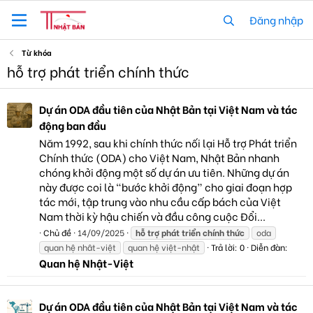
Đăng nhập
Từ khóa
hỗ trợ phát triển chính thức
Dự án ODA đầu tiên của Nhật Bản tại Việt Nam và tác
động ban đầu
Năm 1992, sau khi chính thức nối lại Hỗ trợ Phát triển
Chính thức (ODA) cho Việt Nam, Nhật Bản nhanh
chóng khởi động một số dự án ưu tiên. Những dự án
này được coi là “bước khởi động” cho giai đoạn hợp
tác mới, tập trung vào nhu cầu cấp bách của Việt
Nam thời kỳ hậu chiến và đầu công cuộc Đổi...
Chủ đề
14/09/2025
hỗ
trợ
phát
triển
chính
thức
oda
quan hệ nhât-việt
quan hệ việt-nhật
Trả lời: 0
Diễn đàn:
Quan hệ Nhật-Việt
Dự án ODA đầu tiên của Nhật Bản tại Việt Nam và tác