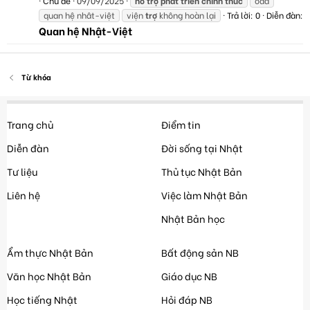
Chủ đề
09/09/2025
hỗ
trợ
phát
triển
chính
thức
oda
quan hệ nhât-việt
viện
trợ
không hoàn lại
Trả lời: 0
Diễn đàn:
Quan hệ Nhật-Việt
Từ khóa
Trang chủ
Điểm tin
Diễn đàn
Đời sống tại Nhật
Tư liệu
Thủ tục Nhật Bản
Liên hệ
Việc làm Nhật Bản
Nhật Bản học
Ẩm thực Nhật Bản
Bất động sản NB
Văn học Nhật Bản
Giáo dục NB
Học tiếng Nhật
Hỏi đáp NB