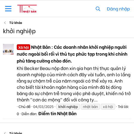
Đăng nhập
Từ khóa
khởi nghiệp
Nhật Bản : Các doanh nhân khởi nghiệp người
Xã hội
nước ngoài bối rối vì thủ tục phức tạp trong khi chính
phủ tăng cường chào đón.
Khi Becker Beau nộp đơn xin gia hạn thị thực quản lý
doanh nghiệp của mình cách đây vài tuần, anh lo lắng
rằng sự chậm trễ của năm ngoái có thể xảy ra. Anh
cho biết tài khoản ngân hàng của mình đã bị đóng
băng do sự chậm trễ trong việc phê duyệt, khiến nó trở
thành "cơn ác mộng" đối với công ty...
Chủ đề
04/03/2025
khởi
nghiệp
nhật bản
xã hội
Trả lời:
Điểm tin Nhật Bản
0
Diễn đàn:
Từ khóa