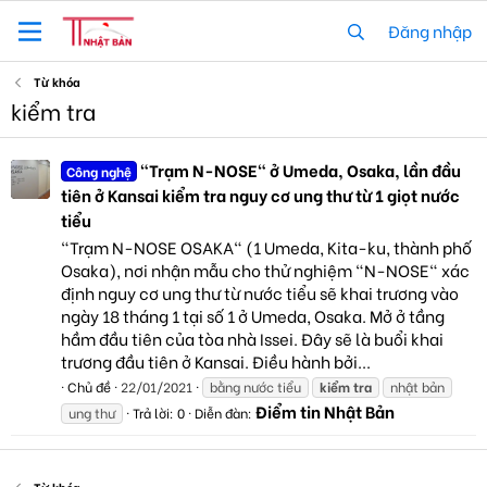
Đăng nhập
Từ khóa
kiểm tra
"Trạm N-NOSE" ở Umeda, Osaka, lần đầu
Công nghệ
tiên ở Kansai kiểm tra nguy cơ ung thư từ 1 giọt nước
tiểu
"Trạm N-NOSE OSAKA" (1 Umeda, Kita-ku, thành phố
Osaka), nơi nhận mẫu cho thử nghiệm "N-NOSE" xác
định nguy cơ ung thư từ nước tiểu sẽ khai trương vào
ngày 18 tháng 1 tại số 1 ở Umeda, Osaka. Mở ở tầng
hầm đầu tiên của tòa nhà Issei. Đây sẽ là buổi khai
trương đầu tiên ở Kansai. Điều hành bởi...
Chủ đề
22/01/2021
bằng nước tiểu
kiểm
tra
nhật bản
Điểm tin Nhật Bản
ung thư
Trả lời: 0
Diễn đàn: