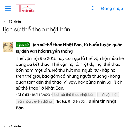
Đăng nhập
Từ khóa
lịch sử thể thao nhật bản
Lịch sử thể thao Nhật Bản, từ huấn luyện quân
Lịch sử
sự đến văn hóa truyền thống
Thế vận hội Rio 2016 hay còn gọi là thế vận hội mùa hè
cũng đã kết thúc. Thế vận hội là một đại hội thể thao
bốn năm một lần. Nó thu hút mọi người từ khắp nơi
trên thế giới, bao gồm cả những người thường không
quan tâm đến thể thao. Vì vậy, hãy cùng nhìn lại "lịch
sử thể thao" ở Nhật Bản...
Chủ đề
16/11/2020
lịch
sử
thể
thao
nhật
bản
thế vận hội
Điểm tin Nhật
văn hóa truyền thống
Trả lời: 0
Diễn đàn:
Bản
Từ khóa