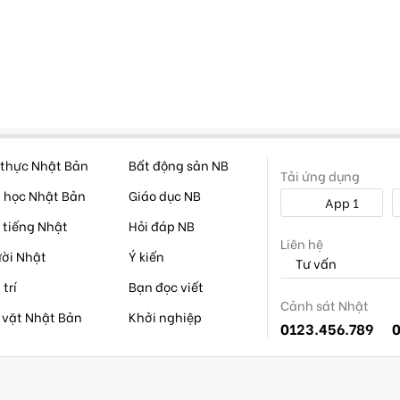
thực Nhật Bản
Bất động sản NB
Tải ứng dụng
 học Nhật Bản
Giáo dục NB
App 1
 tiếng Nhật
Hỏi đáp NB
Liên hệ
ời Nhật
Ý kiến
Tư vấn
 trí
Bạn đọc viết
Cảnh sát Nhật
 vặt Nhật Bản
Khởi nghiệp
0123.456.789
0