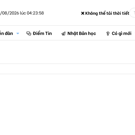
/08/2026 lúc 04:23:58
❌ Không thể tải thời tiết
ễn đàn
Điểm Tin
Nhật Bản học
Có gì mới