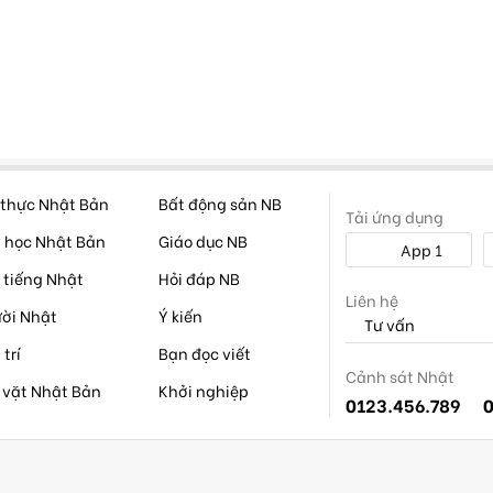
thực Nhật Bản
Bất động sản NB
Tải ứng dụng
 học Nhật Bản
Giáo dục NB
App 1
 tiếng Nhật
Hỏi đáp NB
Liên hệ
ời Nhật
Ý kiến
Tư vấn
 trí
Bạn đọc viết
Cảnh sát Nhật
 vặt Nhật Bản
Khởi nghiệp
0123.456.789
0