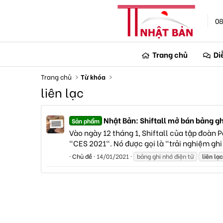
08
Trang chủ
Di
Trang chủ
Từ khóa
liên lạc
Nhật Bản: Shiftall mở bán bảng ghi
Sản phẩm
Vào ngày 12 tháng 1, Shiftall của tập đoàn 
"CES 2021". Nó được gọi là "trải nghiệm ghi 
Chủ đề
14/01/2021
bảng ghi nhớ điện tử
liên
lạc