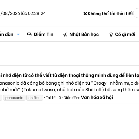
/08/2026 lúc 02:28:24
❌ Không thể tải thời tiết
ễn đàn
Điểm Tin
Nhật Bản học
Có gì mới
 nhớ điện tử có thể viết từ điện thoại thông minh dùng để liên lạ
Panasonic đã công bố bảng ghi nhớ điện tử "Croqy" nhằm mục đích
nhớ mới" (Takuma Iwasa, chủ tịch của Shiftall) bổ sung thêm sự t
Văn hóa xã hội
panasonic
shiftall
Trả lời: 0
Diễn đàn: