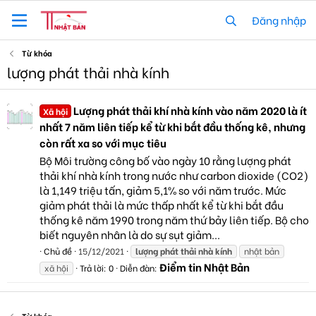
Đăng nhập
Từ khóa
lượng phát thải nhà kính
Lượng phát thải khí nhà kính vào năm 2020 là ít
Xã hội
nhất 7 năm liên tiếp kể từ khi bắt đầu thống kê, nhưng
còn rất xa so với mục tiêu
Bộ Môi trường công bố vào ngày 10 rằng lượng phát
thải khí nhà kính trong nước như carbon dioxide (CO2)
là 1,149 triệu tấn, giảm 5,1% so với năm trước. Mức
giảm phát thải là mức thấp nhất kể từ khi bắt đầu
thống kê năm 1990 trong năm thứ bảy liên tiếp. Bộ cho
biết nguyên nhân là do sự sụt giảm...
Chủ đề
15/12/2021
lượng
phát
thải
nhà
kính
nhật bản
Điểm tin Nhật Bản
xã hội
Trả lời: 0
Diễn đàn: