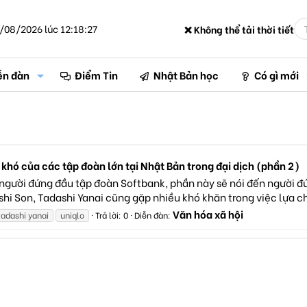
/08/2026 lúc 12:18:27
❌ Không thể tải thời tiết
ễn đàn
Điểm Tin
Nhật Bản học
Có gì mới
 khó của các tập đoàn lớn tại Nhật Bản trong đại dịch (phần 2)
 người đứng đầu tập đoàn Softbank, phần này sẽ nói đến người 
i Son, Tadashi Yanai cũng gặp nhiều khó khăn trong việc lựa ch
Văn hóa xã hội
tadashi yanai
uniqlo
Trả lời: 0
Diễn đàn: