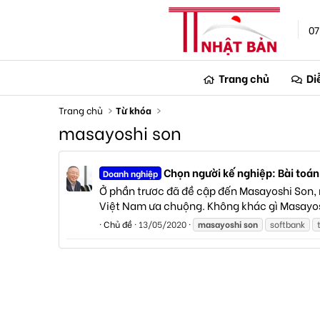
07
Trang chủ
Di
Trang chủ
Từ khóa
masayoshi son
Chọn người kế nghiệp: Bài toán
Doanh nghiệp
Ở phần trươc đã đề cập đến Masayoshi Son,
Việt Nam ưa chuộng. Không khác gì Masayosh
Chủ đề
13/05/2020
masayoshi
son
softbank