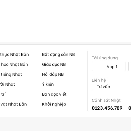
thực Nhật Bản
Bất động sản NB
Tải ứng dụng
 học Nhật Bản
Giáo dục NB
App 1
 tiếng Nhật
Hỏi đáp NB
Liên hệ
ời Nhật
Ý kiến
Tư vấn
 trí
Bạn đọc viết
Cảnh sát Nhật
 vặt Nhật Bản
Khởi nghiệp
0123.456.789
0