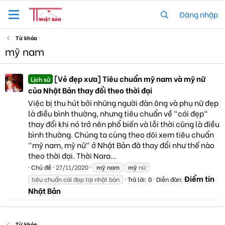
Đăng nhập
Từ khóa
mỹ nam
[Vẻ đẹp xưa] Tiêu chuẩn mỹ nam và mỹ nữ
Lịch sử
của Nhật Bản thay đổi theo thời đại
Việc bị thu hút bởi những người đàn ông và phụ nữ đẹp
là điều bình thường, nhưng tiêu chuẩn về "cái đẹp"
thay đổi khi nó trở nên phổ biến và lỗi thời cũng là điều
bình thường. Chúng ta cùng theo dõi xem tiêu chuẩn
"mỹ nam, mỹ nữ" ở Nhật Bản đã thay đổi như thế nào
theo thời đại. Thời Nara...
Chủ đề
27/11/2020
mỹ
nam
mỹ
nữ
Điểm tin
tiêu chuẩn cái đẹp tại nhật bản
Trả lời: 0
Diễn đàn:
Nhật Bản
Từ khóa