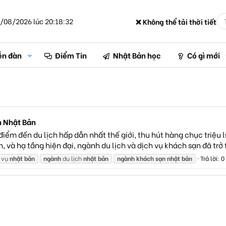
/08/2026 lúc 20:18:32
❌ Không thể tải thời tiết
ễn đàn
Điểm Tin
Nhật Bản học
Có gì mới
n Nhật Bản
iểm đến du lịch hấp dẫn nhất thế giới, thu hút hàng chục triệu 
 và hạ tầng hiện đại, ngành du lịch và dịch vụ khách sạn đã trở t
 vụ
nhật
bản
ngành
du lịch
nhật
bản
ngành
khách
sạn
nhật
bản
Trả lời: 0