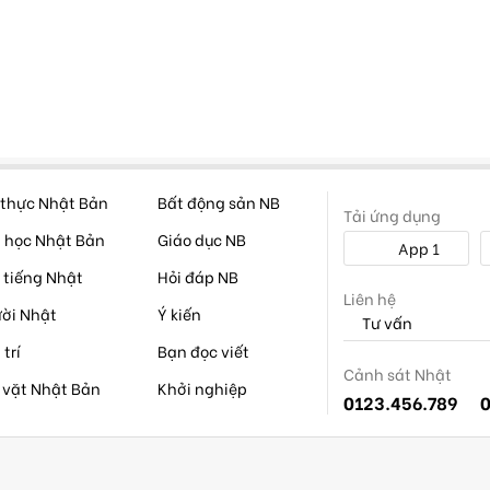
thực Nhật Bản
Bất động sản NB
Tải ứng dụng
 học Nhật Bản
Giáo dục NB
App 1
 tiếng Nhật
Hỏi đáp NB
Liên hệ
ời Nhật
Ý kiến
Tư vấn
 trí
Bạn đọc viết
Cảnh sát Nhật
 vặt Nhật Bản
Khởi nghiệp
0123.456.789
0