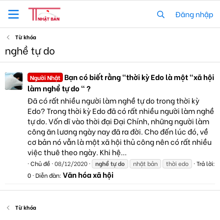
Đăng nhập
Từ khóa
nghề tự do
Bạn có biết rằng "thời kỳ Edo là một "xã hội
Người Nhật
làm nghề tự do " ?
Đã có rất nhiều người làm nghề tự do trong thời kỳ
Edo? Trong thời kỳ Edo đã có rất nhiều người làm nghề
tự do. Vốn dĩ vào thời đại Đại Chính, những người làm
công ăn lương ngày nay đã ra đời. Cho đến lúc đó, về
cơ bản nó vẫn là một xã hội thủ công nên có rất nhiều
việc thuê theo ngày. Khi hệ...
Chủ đề
08/12/2020
nghề
tự
do
nhật bản
thời edo
Trả lời:
Văn hóa xã hội
0
Diễn đàn:
Từ khóa