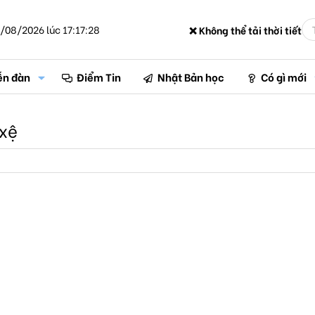
/08/2026 lúc 17:17:28
❌ Không thể tải thời tiết
ễn đàn
Điểm Tin
Nhật Bản học
Có gì mới
 xệ