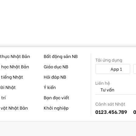
thực Nhật Bản
Bất động sản NB
Tải ứng dụng
 học Nhật Bản
Giáo dục NB
App 1
 tiếng Nhật
Hỏi đáp NB
Liên hệ
ời Nhật
Ý kiến
Tư vấn
 trí
Bạn đọc viết
Cảnh sát Nhật
 vặt Nhật Bản
Khởi nghiệp
0123.456.789
0