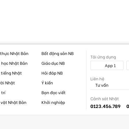
thực Nhật Bản
Bất động sản NB
Tải ứng dụng
 học Nhật Bản
Giáo dục NB
App 1
 tiếng Nhật
Hỏi đáp NB
Liên hệ
ời Nhật
Ý kiến
Tư vấn
 trí
Bạn đọc viết
Cảnh sát Nhật
 vặt Nhật Bản
Khởi nghiệp
0123.456.789
0