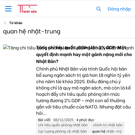
Đăng nhập
Từ khóa
quan hệ nhật-trung
Tăng chi tiêu quốc phòng lên 2% GDP: Một
quyết định mạnh hay một gánh nặng mới cho
Nhật Bản?
Chính phủ Nhật Bản vừa trình Quốc hội bản
bổ sung ngân sách trị giá hơn 18 nghìn tỷ yên
cho năm tài khóa 2025. Điều đáng chú ý
không chỉ là quy mô ngân sách, mà còn là kế
hoạch đẩy chi tiêu quốc phòng lên mức
tương đương 2% GDP – một con số thường
gắn với tiêu chuẩn của NATO. Nhưng đặt câu
hỏi...
Bài viết
08/12/2025
4 phút đọc
chi tiêu quốc phòng nhật bản
chính trị nhật bản
lực lượng phòng vệ nhật bản
quan
hệ
nhật-mỹ