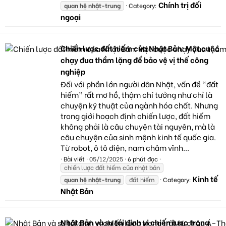
Chính trị đối
quan
hệ
nhật-trung
Category:
ngoại
Chiến lược đất hiếm của Nhật Bản: Một cuộc
chạy đua thầm lặng để bảo vệ vị thế công
nghiệp
Đối với phần lớn người dân Nhật, vấn đề “đất
hiếm” rất mơ hồ, thậm chí tưởng như chỉ là
chuyện kỹ thuật của ngành hóa chất. Nhưng
trong giới hoạch định chiến lược, đất hiếm
không phải là câu chuyện tài nguyên, mà là
câu chuyện của sinh mệnh kinh tế quốc gia.
Từ robot, ô tô điện, nam châm vĩnh...
Bài viết
05/12/2025
6 phút đọc
chiến lược đất hiếm của nhật bản
Kinh tế
quan
hệ
nhật-trung
đất hiếm
Category:
Nhật Bản
Nhật Bản và sự tái định vị chiến lược trong