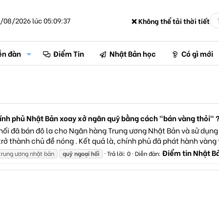
/08/2026 lúc 05:09:37
❌ Không thể tải thời tiết
ễn đàn
Điểm Tin
Nhật Bản học
Có gì mới
hính phủ Nhật Bản xoay xở ngân quỹ bằng cách "bán vàng thỏi" 
 hối đã bán đô la cho Ngân hàng Trung ương Nhật Bản và sử dụ
rở thành chủ đề nóng . Kết quả là, chính phủ đã phát hành vàng t
Điểm tin Nhật B
trung ương nhật bản
quỹ
ngoại
hối
Trả lời: 0
Diễn đàn: