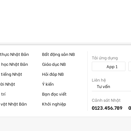
thực Nhật Bản
Bất động sản NB
Tải ứng dụng
 học Nhật Bản
Giáo dục NB
App 1
 tiếng Nhật
Hỏi đáp NB
Liên hệ
ời Nhật
Ý kiến
Tư vấn
 trí
Bạn đọc viết
Cảnh sát Nhật
 vặt Nhật Bản
Khởi nghiệp
0123.456.789
0