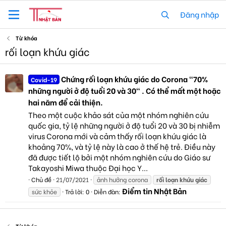
Đăng nhập
Từ khóa
rối loạn khứu giác
Chứng rối loạn khứu giác do Corona “70%
Covid-19
những người ở độ tuổi 20 và 30" . Có thể mất một hoặc
hai năm để cải thiện.
Theo một cuộc khảo sát của một nhóm nghiên cứu
quốc gia, tỷ lệ những người ở độ tuổi 20 và 30 bị nhiễm
virus Corona mới và cảm thấy rối loạn khứu giác là
khoảng 70%, và tỷ lệ này là cao ở thế hệ trẻ. Điều này
đã được tiết lộ bởi một nhóm nghiên cứu do Giáo sư
Takayoshi Miwa thuộc Đại học Y...
Chủ đề
21/07/2021
ảnh hưởng corona
rối
loạn
khứu
giác
Điểm tin Nhật Bản
sức khỏe
Trả lời: 0
Diễn đàn: