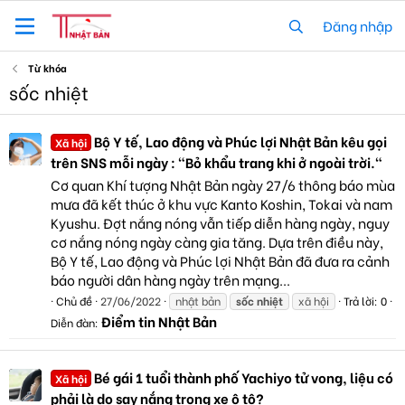
Đăng nhập
Từ khóa
sốc nhiệt
Bộ Y tế, Lao động và Phúc lợi Nhật Bản kêu gọi
Xã hội
trên SNS mỗi ngày : "Bỏ khẩu trang khi ở ngoài trời."
Cơ quan Khí tượng Nhật Bản ngày 27/6 thông báo mùa
mưa đã kết thúc ở khu vực Kanto Koshin, Tokai và nam
Kyushu. Đợt nắng nóng vẫn tiếp diễn hàng ngày, nguy
cơ nắng nóng ngày càng gia tăng. Dựa trên điều này,
Bộ Y tế, Lao động và Phúc lợi Nhật Bản đã đưa ra cảnh
báo người dân hàng ngày trên mạng...
Chủ đề
27/06/2022
nhật bản
sốc
nhiệt
xã hội
Trả lời: 0
Điểm tin Nhật Bản
Diễn đàn:
Bé gái 1 tuổi thành phố Yachiyo tử vong, liệu có
Xã hội
phải là do say nắng trong xe ô tô?