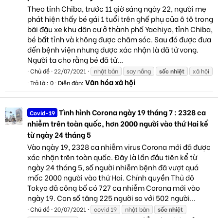
Theo tỉnh Chiba, trước 11 giờ sáng ngày 22, người mẹ
phát hiện thấy bé gái 1 tuổi trên ghế phụ của ô tô trong
bãi đậu xe khu dân cư ở thành phố Yachiyo, tỉnh Chiba,
bé bất tỉnh và không được chăm sóc. Sau đó được đưa
đến bệnh viện nhưng được xác nhận là đã tử vong.
Người ta cho rằng bé đã tử...
Chủ đề
22/07/2021
nhật bản
say nắng
sốc
nhiệt
xã hội
Văn hóa xã hội
Trả lời: 0
Diễn đàn:
Tình hình Corona ngày 19 tháng 7 : 2328 ca
Covid-19
nhiễm trên toàn quốc, hơn 2000 người vào thứ Hai kể
từ ngày 24 tháng 5
Vào ngày 19, 2328 ca nhiễm virus Corona mới đã được
xác nhận trên toàn quốc. Đây là lần đầu tiên kể từ
ngày 24 tháng 5, số người nhiễm bệnh đã vượt quá
mốc 2000 người vào thứ Hai. Chính quyền Thủ đô
Tokyo đã công bố có 727 ca nhiễm Corona mới vào
ngày 19. Con số tăng 225 người so với 502 người...
Chủ đề
20/07/2021
covid 19
nhật bản
sốc
nhiệt