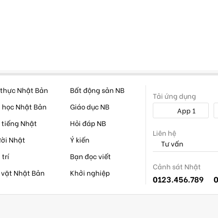
thực Nhật Bản
Bất động sản NB
Tải ứng dụng
 học Nhật Bản
Giáo dục NB
App 1
 tiếng Nhật
Hỏi đáp NB
Liên hệ
ời Nhật
Ý kiến
Tư vấn
 trí
Bạn đọc viết
Cảnh sát Nhật
 vặt Nhật Bản
Khởi nghiệp
0123.456.789
0