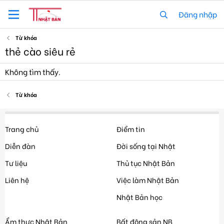
Đăng nhập
Từ khóa
thẻ cào siêu rẻ
Không tìm thấy.
Từ khóa
Trang chủ
Điểm tin
Diễn đàn
Đời sống tại Nhật
Tư liệu
Thủ tục Nhật Bản
Liên hệ
Việc làm Nhật Bản
Nhật Bản học
Ẩm thực Nhật Bản
Bất động sản NB