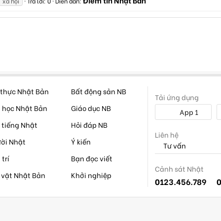
Điểm tin Nhật Bản
xã hội
Trả lời: 0
Diễn đàn:
thực Nhật Bản
Bất động sản NB
Tải ứng dụng
 học Nhật Bản
Giáo dục NB
App 1
 tiếng Nhật
Hỏi đáp NB
Liên hệ
ời Nhật
Ý kiến
Tư vấn
 trí
Bạn đọc viết
Cảnh sát Nhật
 vặt Nhật Bản
Khởi nghiệp
0123.456.789
0