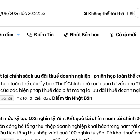
/08/2026 lúc 20:22:53
❌ Không thể tải thời tiết
ễn đàn
Điểm Tin
Nhật Bản học
Có gì mới
 lại chính sách ưu đãi thuế doanh nghiệp , phiên họp toàn thể 
 họp toàn thể của Ủy ban Thuế Chính phủ (cơ quan tư vấn cho T
 của các biện pháp thuế đặc biệt mang lại ưu đãi thuế doanh ngh
Điểm tin Nhật Bản
xã hội
Trả lời: 0
Diễn đàn:
 mức kỷ lục 102 nghìn tỷ Yên. Kết quả tài chính năm tài chính 2
n công bố tổng thu nhập doanh nghiệp khai báo trong năm tài c
đầu tiên tổng thu nhập vượt quá 100 nghìn tỷ yên. Tờ khai thuế d