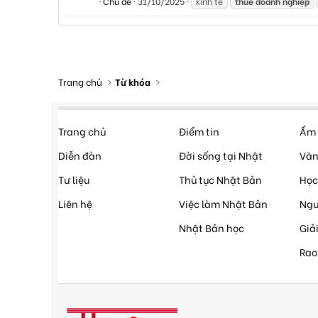
Chủ đề
31/10/2025
kinh tế
thuế
doanh
nghiệp
Trang chủ
Từ khóa
Trang chủ
Điểm tin
Ẩm 
Diễn đàn
Đời sống tại Nhật
Văn
Tư liệu
Thủ tục Nhật Bản
Học
Liên hệ
Việc làm Nhật Bản
Ngư
Nhật Bản học
Giải
Rao