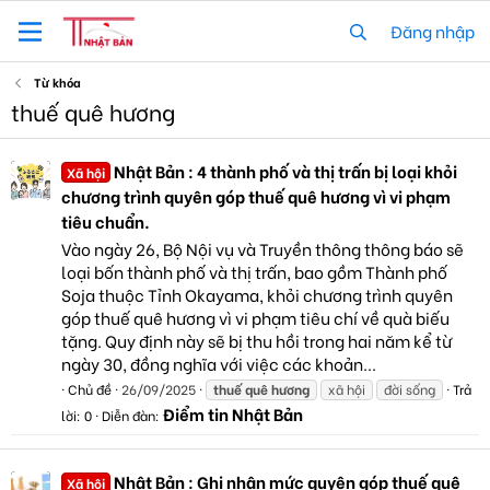
Đăng nhập
Từ khóa
thuế quê hương
Nhật Bản : 4 thành phố và thị trấn bị loại khỏi
Xã hội
chương trình quyên góp thuế quê hương vì vi phạm
tiêu chuẩn.
Vào ngày 26, Bộ Nội vụ và Truyền thông thông báo sẽ
loại bốn thành phố và thị trấn, bao gồm Thành phố
Soja thuộc Tỉnh Okayama, khỏi chương trình quyên
góp thuế quê hương vì vi phạm tiêu chí về quà biếu
tặng. Quy định này sẽ bị thu hồi trong hai năm kể từ
ngày 30, đồng nghĩa với việc các khoản...
Chủ đề
26/09/2025
thuế
quê
hương
xã hội
đời sống
Trả
Điểm tin Nhật Bản
lời: 0
Diễn đàn:
Nhật Bản : Ghi nhận mức quyên góp thuế quê
Xã hội