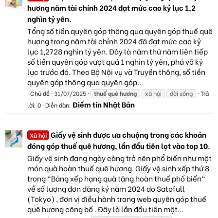
hương năm tài chính 2024 đạt mức cao kỷ lục 1,2
nghìn tỷ yên.
Tổng số tiền quyên góp thông qua quyên góp thuế quê
hương trong năm tài chính 2024 đã đạt mức cao kỷ
lục 1,2728 nghìn tỷ yên. Đây là năm thứ năm liên tiếp
số tiền quyên góp vượt quá 1 nghìn tỷ yên, phá vỡ kỷ
lục trước đó. Theo Bộ Nội vụ và Truyền thông, số tiền
quyên góp thông qua quyên góp...
Chủ đề
31/07/2025
thuế
quê
hương
xã hội
đời sống
Trả
Điểm tin Nhật Bản
lời: 0
Diễn đàn:
Giấy vệ sinh được ưa chuộng trong các khoản
Xã hội
đóng góp thuế quê hương, lần đầu tiên lọt vào top 10.
Giấy vệ sinh đang ngày càng trở nên phổ biến như một
món quà hoàn thuế quê hương. Giấy vệ sinh xếp thứ 8
trong "Bảng xếp hạng quà tặng hoàn thuế phổ biến"
về số lượng đơn đăng ký năm 2024 do Satofull
(Tokyo) , đơn vị điều hành trang web quyên góp thuế
quê hương công bố . Đây là lần đầu tiên một...