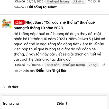
Chủ đề
13/03/2025
thuế
quê
hương
đời sống
Trả lời: 0
Đời sống tại Nhật
Diễn đàn:
Nhật Bản : “Cải cách hệ thống” thuế quê
Xã hội
hương từ tháng 10 năm 2023.
Hệ thống nộp thuế quê hương đã được thay đổi một
phần kể từ tháng 10 năm 2023 ( Năm Reiwa 5 ) Một số
người có thể lo ngại rằng tác động tiết kiệm thuế của
việc nộp thuế quê hương sẽ giảm do cải cách hệ
thống, vì vậy lần này bài viết sẽ giải thích chi tiết về
cải cách hệ thống và tác động đối...
Chủ đề
19/10/2023
nhật bản
thuế
quê
hương
xã hội
Trả
Điểm tin Nhật Bản
lời: 0
Diễn đàn:
Từ khóa
Trang chủ
Điểm tin