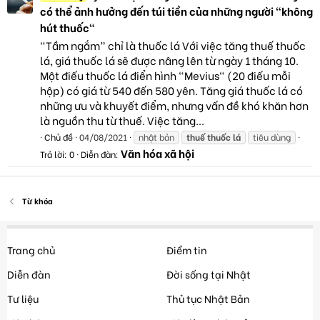
có thể ảnh hưởng đến túi tiền của những người "không
hút thuốc"
“Tầm ngắm” chỉ là thuốc lá Với việc tăng thuế thuốc
lá, giá thuốc lá sẽ được nâng lên từ ngày 1 tháng 10.
Một điếu thuốc lá điển hình "Mevius" (20 điếu mỗi
hộp) có giá từ 540 đến 580 yên. Tăng giá thuốc lá có
những ưu và khuyết điểm, nhưng vấn đề khó khăn hơn
là nguồn thu từ thuế. Việc tăng...
Chủ đề
04/08/2021
nhật bản
thuế
thuốc
lá
tiêu dùng
Văn hóa xã hội
Trả lời: 0
Diễn đàn:
Từ khóa
Trang chủ
Điểm tin
Diễn đàn
Đời sống tại Nhật
Tư liệu
Thủ tục Nhật Bản