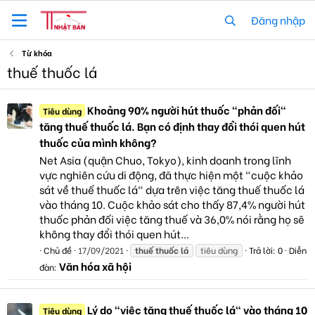
Đăng nhập
Từ khóa
thuế thuốc lá
Khoảng 90% người hút thuốc "phản đối"
Tiêu dùng
tăng thuế thuốc lá. Bạn có định thay đổi thói quen hút
thuốc của mình không?
Net Asia (quận Chuo, Tokyo), kinh doanh trong lĩnh
vực nghiên cứu di động, đã thực hiện một "cuộc khảo
sát về thuế thuốc lá" dựa trên việc tăng thuế thuốc lá
vào tháng 10. Cuộc khảo sát cho thấy 87,4% người hút
thuốc phản đối việc tăng thuế và 36,0% nói rằng họ sẽ
không thay đổi thói quen hút...
Chủ đề
17/09/2021
thuế
thuốc
lá
tiêu dùng
Trả lời: 0
Diễn
Văn hóa xã hội
đàn:
Lý do "việc tăng thuế thuốc lá" vào tháng 10
Tiêu dùng