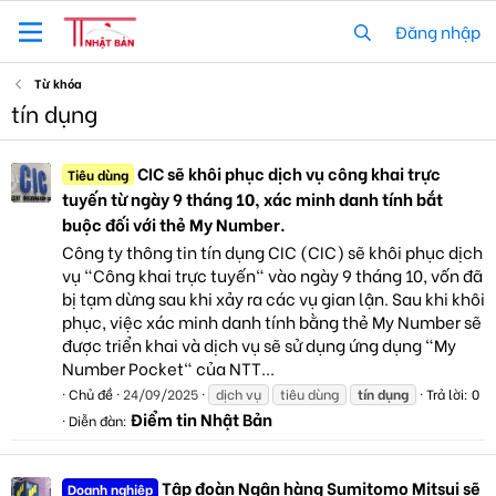
Đăng nhập
Từ khóa
tín dụng
CIC sẽ khôi phục dịch vụ công khai trực
Tiêu dùng
tuyến từ ngày 9 tháng 10, xác minh danh tính bắt
buộc đối với thẻ My Number.
Công ty thông tin tín dụng CIC (CIC) sẽ khôi phục dịch
vụ "Công khai trực tuyến" vào ngày 9 tháng 10, vốn đã
bị tạm dừng sau khi xảy ra các vụ gian lận. Sau khi khôi
phục, việc xác minh danh tính bằng thẻ My Number sẽ
được triển khai và dịch vụ sẽ sử dụng ứng dụng "My
Number Pocket" của NTT...
Chủ đề
24/09/2025
dịch vụ
tiêu dùng
tín
dụng
Trả lời: 0
Điểm tin Nhật Bản
Diễn đàn:
Tập đoàn Ngân hàng Sumitomo Mitsui sẽ
Doanh nghiệp