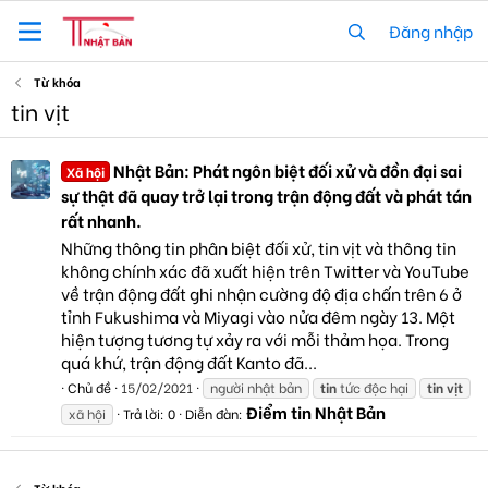
Đăng nhập
Từ khóa
tin vịt
Nhật Bản: Phát ngôn biệt đối xử và đồn đại sai
Xã hội
sự thật đã quay trở lại trong trận động đất và phát tán
rất nhanh.
Những thông tin phân biệt đối xử, tin vịt và thông tin
không chính xác đã xuất hiện trên Twitter và YouTube
về trận động đất ghi nhận cường độ địa chấn trên 6 ở
tỉnh Fukushima và Miyagi vào nửa đêm ngày 13. Một
hiện tượng tương tự xảy ra với mỗi thảm họa. Trong
quá khứ, trận động đất Kanto đã...
Chủ đề
15/02/2021
người nhật bản
tin
tức độc hại
tin
vịt
Điểm tin Nhật Bản
xã hội
Trả lời: 0
Diễn đàn: