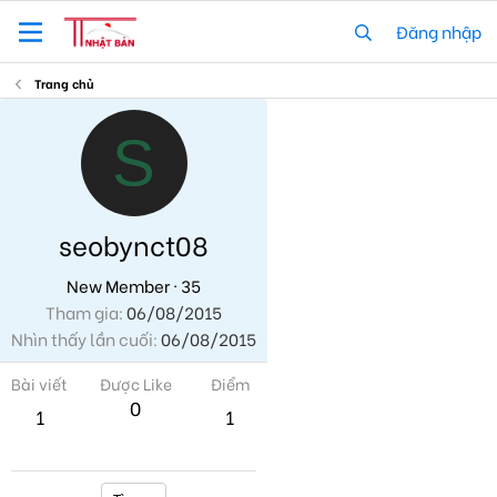
Đăng nhập
Trang chủ
S
seobynct08
New Member
·
35
Tham gia
06/08/2015
Nhìn thấy lần cuối
06/08/2015
Bài viết
Được Like
Điểm
0
1
1