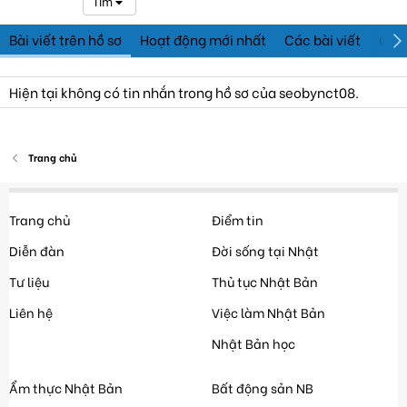
Tìm
Bài viết trên hồ sơ
Hoạt động mới nhất
Các bài viết
Giới
Hiện tại không có tin nhắn trong hồ sơ của seobynct08.
Trang chủ
Trang chủ
Điểm tin
Diễn đàn
Đời sống tại Nhật
Tư liệu
Thủ tục Nhật Bản
Liên hệ
Việc làm Nhật Bản
Nhật Bản học
Ẩm thực Nhật Bản
Bất động sản NB