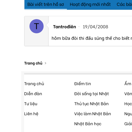
Bài viết trên hồ sơ
Hoạt động mới nhất
Các bài
T
Tantrođiên
19/04/2008
hôm bữa đòi thi đấu súng thế cho biết 
Trang chủ
Trang chủ
Điểm tin
Ẩm 
Diễn đàn
Đời sống tại Nhật
Văn
Tư liệu
Thủ tục Nhật Bản
Học
Liên hệ
Việc làm Nhật Bản
Ngư
Nhật Bản học
Giải