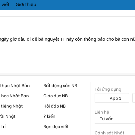
 viết
Giới thiệu
ngày giờ đâu đi để bà nguyệt TT này còn thông báo cho bà con n
thực Nhật Bản
Bất động sản NB
Tải ứng dụng
 học Nhật Bản
Giáo dục NB
App 1
 tiếng Nhật
Hỏi đáp NB
Liên hệ
ời Nhật
Ý kiến
Tư vấn
 trí
Bạn đọc viết
Cảnh sát Nhật