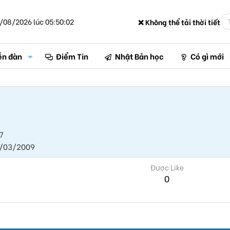
/08/2026 lúc 05:50:02
❌ Không thể tải thời tiết
ễn đàn
Điểm Tin
Nhật Bản học
Có gì mới
7
/03/2009
Được Like
0