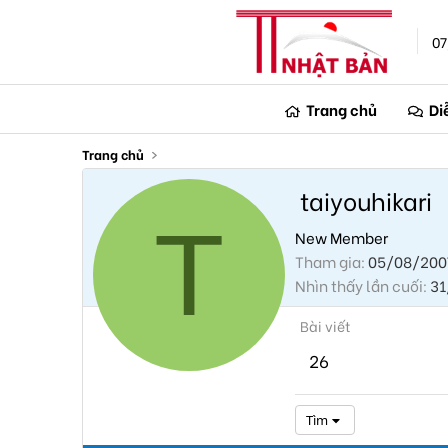
07
Trang chủ
Di
Trang chủ
taiyouhikari
T
New Member
Tham gia
05/08/200
Nhìn thấy lần cuối
31
Bài viết
26
Tìm