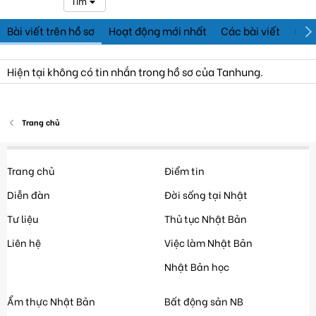
Tìm
Bài viết trên hồ sơ
Hoạt động mới nhất
Các bài viết
Giới
Hiện tại không có tin nhắn trong hồ sơ của Tanhung.
Trang chủ
Trang chủ
Điểm tin
Diễn đàn
Đời sống tại Nhật
Tư liệu
Thủ tục Nhật Bản
Liên hệ
Việc làm Nhật Bản
Nhật Bản học
Ẩm thực Nhật Bản
Bất động sản NB