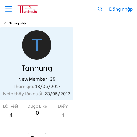
Đăng nhập
Trang chủ
T
Tanhung
New Member
·
35
Tham gia
18/05/2017
Nhìn thấy lần cuối
23/05/2017
Bài viết
Được Like
Điểm
0
4
1